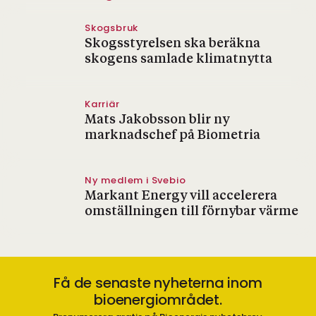
Skogsbruk
Skogsstyrelsen ska beräkna
skogens samlade klimatnytta
Karriär
Mats Jakobsson blir ny
marknadschef på Biometria
Ny medlem i Svebio
Markant Energy vill accelerera
omställningen till förnybar värme
Få de senaste nyheterna inom
bioenergiområdet.