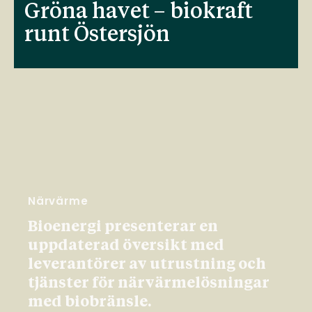
Gröna havet – biokraft
runt Östersjön
Närvärme
Bioenergi presenterar en
uppdaterad översikt med
leverantörer av utrustning och
tjänster för närvärmelösningar
med biobränsle.