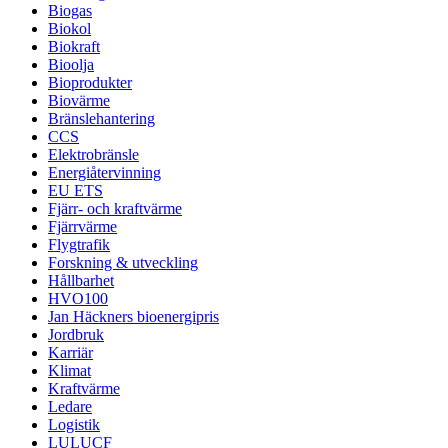
Biogas
Biokol
Biokraft
Bioolja
Bioprodukter
Biovärme
Bränslehantering
CCS
Elektrobränsle
Energiåtervinning
EU ETS
Fjärr- och kraftvärme
Fjärrvärme
Flygtrafik
Forskning & utveckling
Hållbarhet
HVO100
Jan Häckners bioenergipris
Jordbruk
Karriär
Klimat
Kraftvärme
Ledare
Logistik
LULUCF