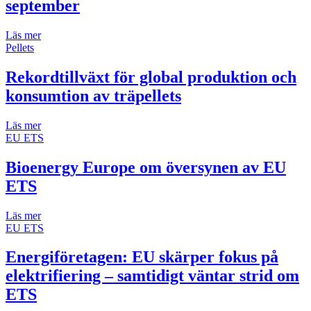
september
Läs mer
Pellets
Rekordtillväxt för global produktion och
konsumtion av träpellets
Läs mer
EU ETS
Bioenergy Europe om översynen av EU
ETS
Läs mer
EU ETS
Energiföretagen: EU skärper fokus på
elektrifiering – samtidigt väntar strid om
ETS