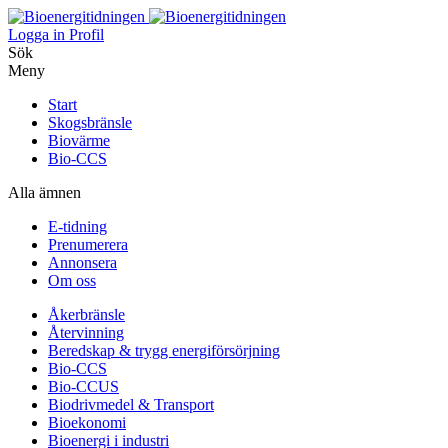
Logga in
Profil
Sök
Meny
Start
Skogsbränsle
Biovärme
Bio-CCS
Alla ämnen
E-tidning
Prenumerera
Annonsera
Om oss
Åkerbränsle
Återvinning
Beredskap & trygg energiförsörjning
Bio-CCS
Bio-CCUS
Biodrivmedel & Transport
Bioekonomi
Bioenergi i industri