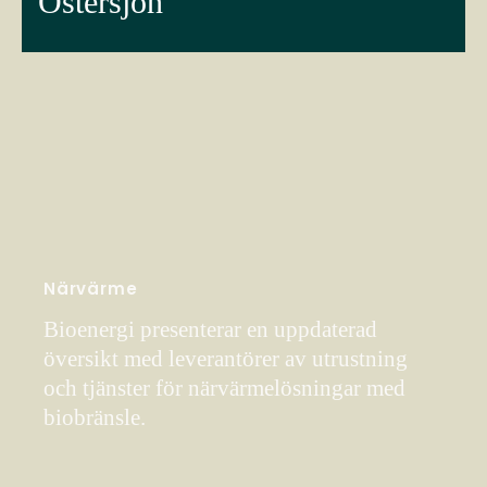
Östersjön
Närvärme
Bioenergi presenterar en uppdaterad
översikt med leverantörer av utrustning
och tjänster för närvärmelösningar med
biobränsle.