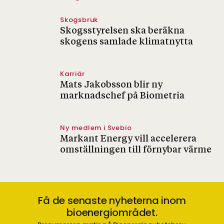
Skogsbruk
Skogsstyrelsen ska beräkna
skogens samlade klimatnytta
Karriär
Mats Jakobsson blir ny
marknadschef på Biometria
Ny medlem i Svebio
Markant Energy vill accelerera
omställningen till förnybar värme
Få de senaste nyheterna inom
bioenergiområdet.