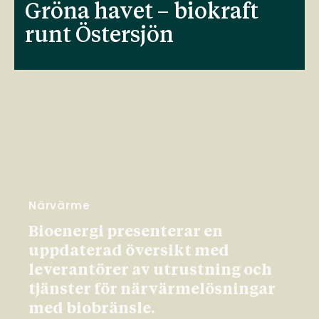
Gröna havet – biokraft
runt Östersjön
Närvärme
Bioenergi presenterar en
uppdaterad översikt med
leverantörer av utrustning och
tjänster för närvärmelösningar
med biobränsle.