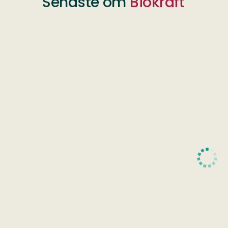
Senaste om
Biokraft