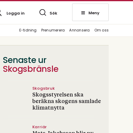
Meny
Logga in
Sök
E-tidning
Prenumerera
Annonsera
Om oss
Senaste ur
Skogsbränsle
Skogsbruk
Skogsstyrelsen ska
beräkna skogens samlade
klimatnytta
Karriär