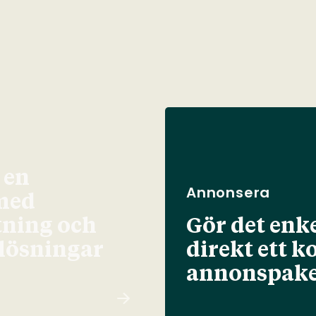
 en
Annonsera
med
tning och
Gör det enke
elösningar
direkt ett k
annonspake