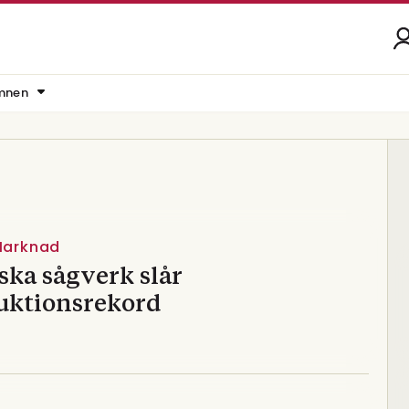
mnen
 Marknad
ska sågverk slår
uktionsrekord