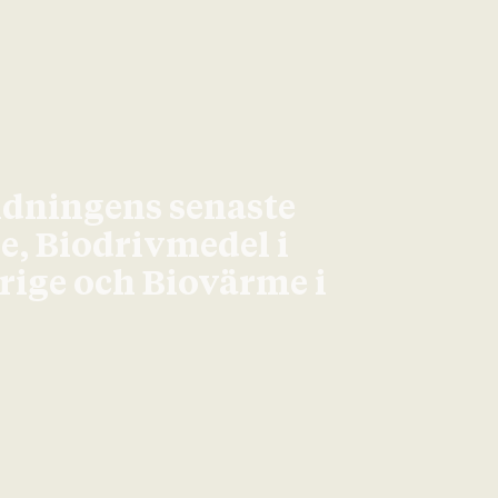
idningens senaste
ge, Biodrivmedel i
erige och Biovärme i