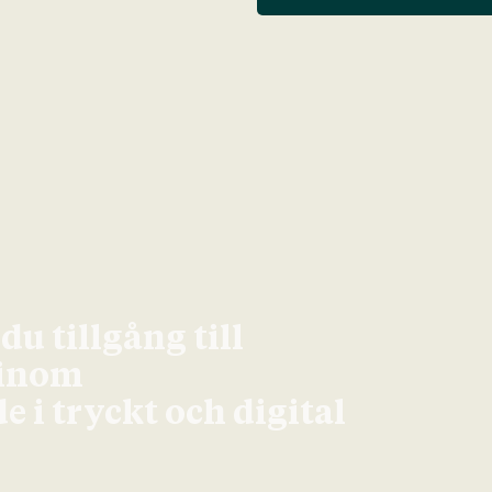
u tillgång till
 inom
 i tryckt och digital