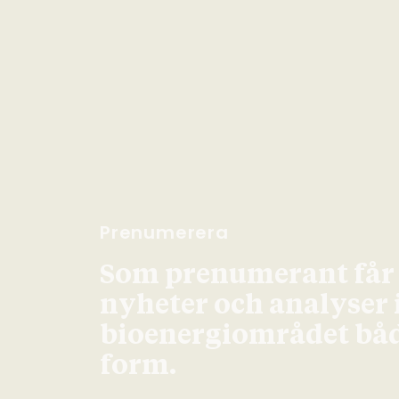
Prenumerera
Som prenumerant får d
nyheter och analyser
bioenergiområdet både
form.