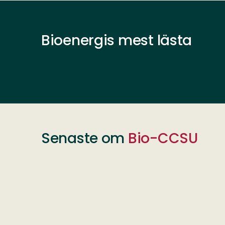
Bioenergis mest lästa
Senaste om
Bio-CCSU