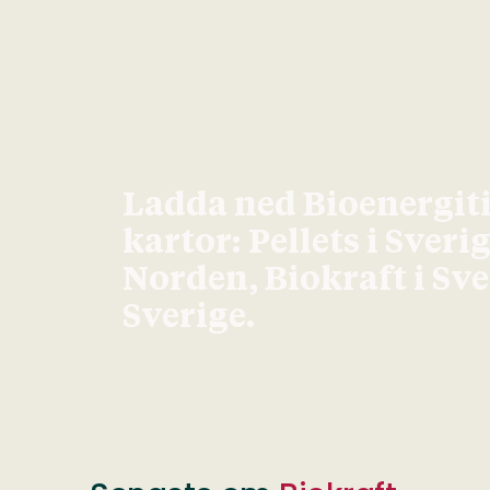
Ladda ned Bioenergit
kartor: Pellets i Sveri
Norden, Biokraft i Sv
Sverige.