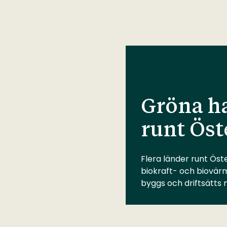
Gröna ha
runt Öst
Flera länder runt Öste
biokraft- och biovär
byggs och driftsätts