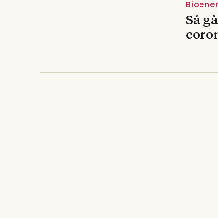
Bioenerg
Så gå
coro