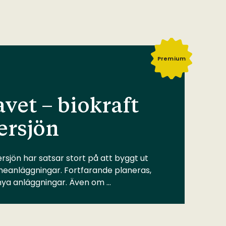
Premium
vet – biokraft
ersjön
rsjön har satsar stort på att byggt ut
meanläggningar. Fortfarande planeras,
 nya anläggningar. Även om …