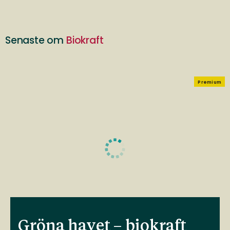
Senaste om
Biokraft
Premium
Gröna havet – biokraft