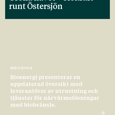
runt Östersjön
Närvärme
Bioenergi presenterar en
uppdaterad översikt med
leverantörer av utrustning och
tjänster för närvärmelösningar
med biobränsle.