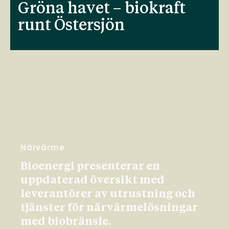
Gröna havet – biokraft
runt Östersjön
Närvärme
Bioenergi presenterar en
uppdaterad översikt med
leverantörer av utrustning och
tjänster för närvärmelösningar
med biobränsle.