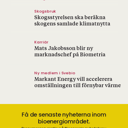
Skogsbruk
Skogsstyrelsen ska beräkna
skogens samlade klimatnytta
Karriär
Mats Jakobsson blir ny
marknadschef på Biometria
Ny medlem i Svebio
Markant Energy vill accelerera
omställningen till förnybar värme
Få de senaste nyheterna inom
bioenergiområdet.