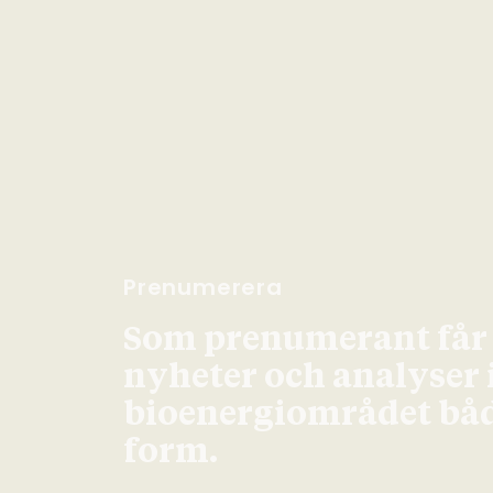
Prenumerera
Som prenumerant får d
nyheter och analyser
bioenergiområdet både
form.