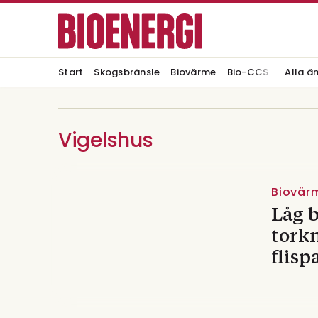
Start
Skogsbränsle
Biovärme
Bio-CCS
Alla ä
Vigelshus
Biovär
Låg b
tork
flis