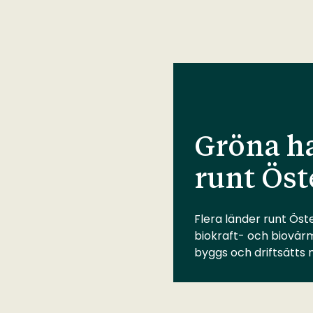
Gröna ha
runt Öst
Flera länder runt Öste
biokraft- och biovär
byggs och driftsätts