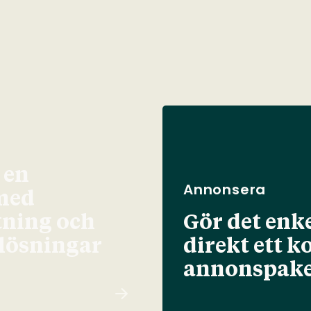
 en
Annonsera
med
tning och
Gör det enke
elösningar
direkt ett k
annonspake