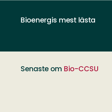
Bioenergis mest lästa
Senaste om
Bio-CCSU