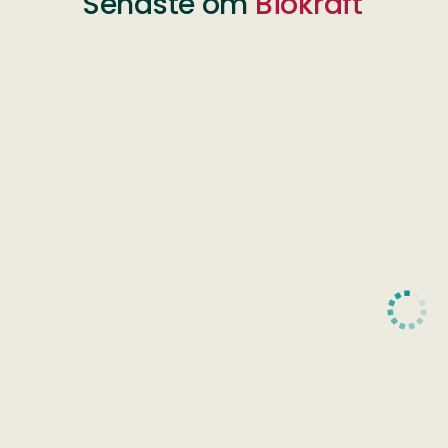
Senaste om
Biokraft