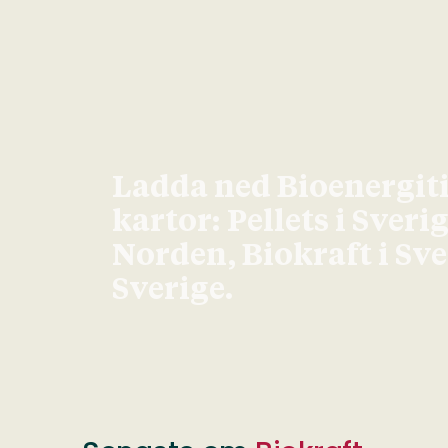
Ladda ned Bioenergit
kartor: Pellets i Sveri
Norden, Biokraft i Sv
Sverige.