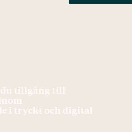
u tillgång till
 inom
 i tryckt och digital