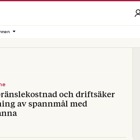
mnen
me
ränslekostnad och driftsäker
ning av spannmål med
panna