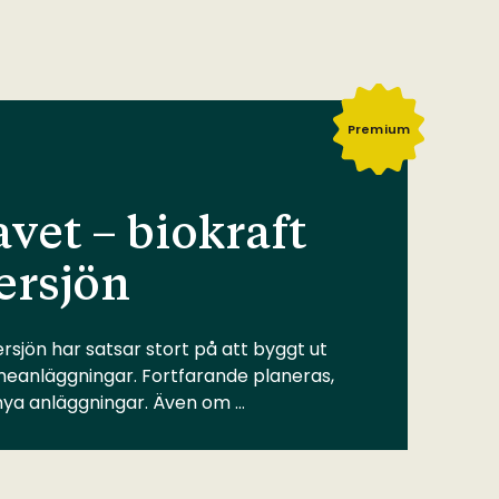
Premium
vet – biokraft
ersjön
rsjön har satsar stort på att byggt ut
meanläggningar. Fortfarande planeras,
 nya anläggningar. Även om …