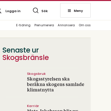
Meny
Logga in
Sök
E-tidning
Prenumerera
Annonsera
Om oss
Senaste ur
Skogsbränsle
Skogsbruk
Skogsstyrelsen ska
beräkna skogens samlade
klimatnytta
Karriär