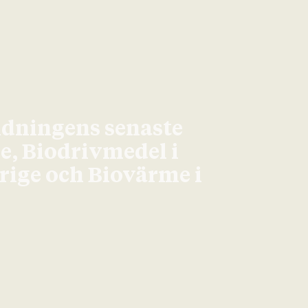
idningens senaste
ge, Biodrivmedel i
erige och Biovärme i