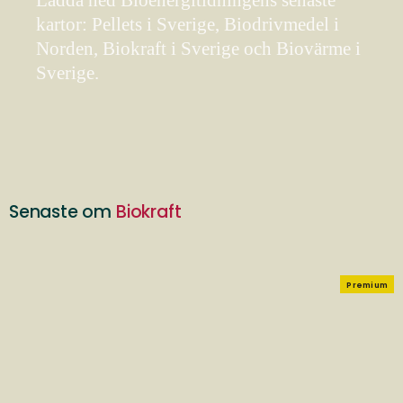
Ladda ned Bioenergitidningens senaste
kartor: Pellets i Sverige, Biodrivmedel i
Norden, Biokraft i Sverige och Biovärme i
Sverige.
Senaste om
Biokraft
Premium