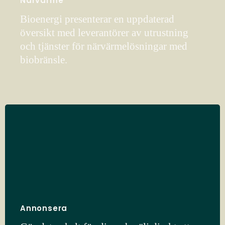
Närvärme
Bioenergi presenterar en uppdaterad
översikt med leverantörer av utrustning
och tjänster för närvärmelösningar med
biobränsle.
Annonsera