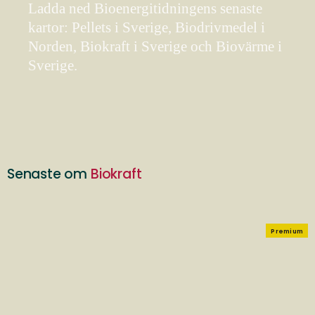
Ladda ned Bioenergitidningens senaste
kartor: Pellets i Sverige, Biodrivmedel i
Norden, Biokraft i Sverige och Biovärme i
Sverige.
Senaste om
Biokraft
Premium