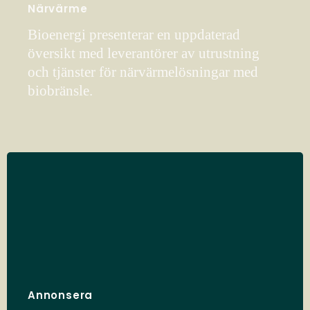
Närvärme
Bioenergi presenterar en uppdaterad
översikt med leverantörer av utrustning
och tjänster för närvärmelösningar med
biobränsle.
Annonsera