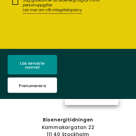
Jag godkänner att Bioenergi lagrar mina
personuppgifter.
Läs mer om vår integritetspolicy
Läs senaste
numret
Prenumerera
Bioenergitidningen
Kammakargatan 22
111 40 Stockholm