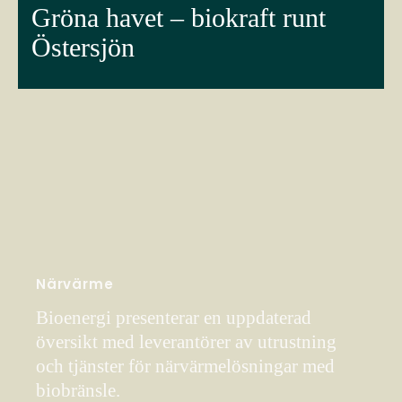
Gröna havet – biokraft runt
Östersjön
Närvärme
Bioenergi presenterar en uppdaterad
översikt med leverantörer av utrustning
och tjänster för närvärmelösningar med
biobränsle.