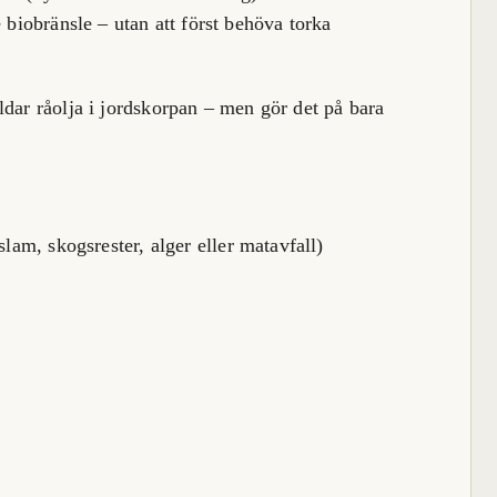
 biobränsle – utan att först behöva torka
ldar råolja i jordskorpan – men gör det på bara
lam, skogsrester, alger eller matavfall)