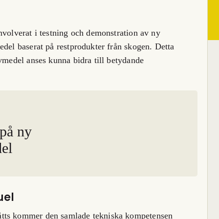
nvolverat i testning och demonstration av ny
edel baserat på restprodukter från skogen. Detta
ivmedel anses kunna bidra till betydande
 på ny
el
uel
åtts kommer den samlade tekniska kompetensen