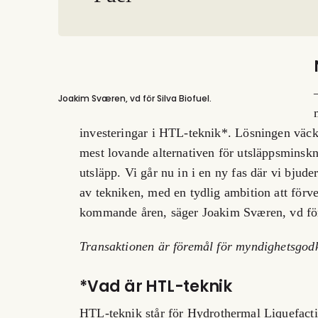
Joakim Sværen, vd för Silva Biofuel.
investeringar i HTL-teknik*. Lösningen väcker
mest lovande alternativen för utsläppsminskni
utsläpp. Vi går nu in i en ny fas där vi bjude
av tekniken, med en tydlig ambition att förv
kommande åren, säger Joakim Sværen, vd för
Transaktionen är föremål för myndighetsgo
*Vad är HTL-teknik
HTL-teknik står för
Hydrothermal Liquefact