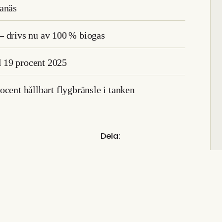
ganäs
t – drivs nu av 100 % biogas
 19 procent 2025
cent hållbart flygbränsle i tanken
Dela: