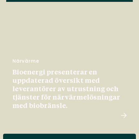
Närvärme
Bioenergi presenterar en
uppdaterad översikt med
leverantörer av utrustning och
tjänster för närvärmelösningar
med biobränsle.