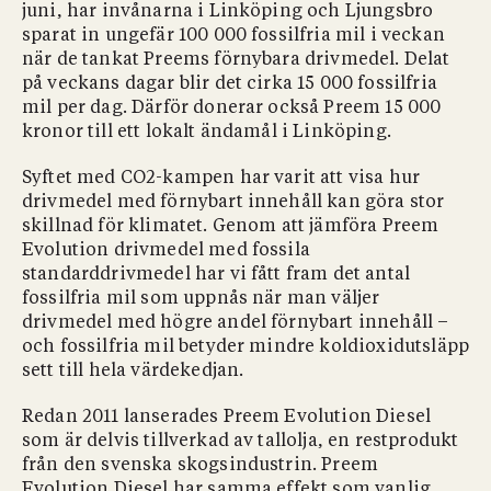
juni, har invånarna i Linköping och Ljungsbro
sparat in ungefär 100 000 fossilfria mil i veckan
när de tankat Preems förnybara drivmedel. Delat
på veckans dagar blir det cirka 15 000 fossilfria
mil per dag. Därför donerar också Preem 15 000
kronor till ett lokalt ändamål i Linköping.
Syftet med CO2-kampen har varit att visa hur
drivmedel med förnybart innehåll kan göra stor
skillnad för klimatet. Genom att jämföra Preem
Evolution drivmedel med fossila
standarddrivmedel har vi fått fram det antal
fossilfria mil som uppnås när man väljer
drivmedel med högre andel förnybart innehåll –
och fossilfria mil betyder mindre koldioxidutsläpp
sett till hela värdekedjan.
Redan 2011 lanserades Preem Evolution Diesel
som är delvis tillverkad av tallolja, en restprodukt
från den svenska skogsindustrin. Preem
Evolution Diesel har samma effekt som vanlig