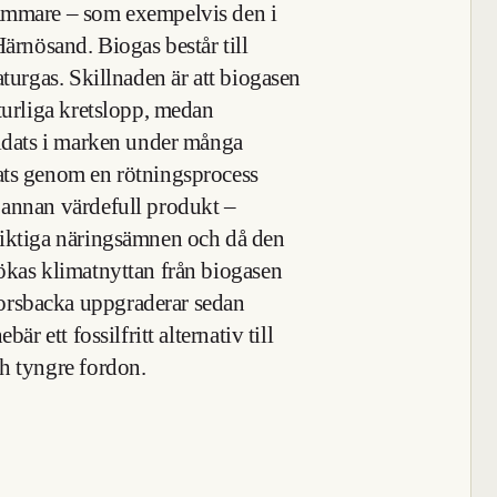
kammare – som exempelvis den i
Härnösand. Biogas består till
aturgas. Skillnaden är att biogasen
turliga kretslopp, medan
ildats i marken under många
ats genom en rötningsprocess
 annan värdefull produkt –
viktiga näringsämnen och då den
ökas klimatnyttan från biogasen
rsbacka uppgraderar sedan
är ett fossilfritt alternativ till
h tyngre fordon.