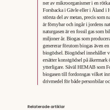
ner av mikroorganismer i en röt
Forsbacka i Gävle eller i Äland i 
största del av metan, precis som n
är förnybar och ingår i jordens na
naturgasen är en fossil gas som b
miljoner år. Biogas som producer
genererar förutom biogas även en
biogödsel. Biogödsel innehåller 
ersätter konstgödsel på åkermark 
ytterligare. Såväl HEMAB som Fo
biogasen till fordonsgas vilket inneb
drivmedel för både personbilar oc
Relaterade artiklar