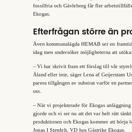
fossilfria och Gävleborg får fler arbetstillfä
Ekogas.
Efterfrågan större än p
Även kommunalägda HEMAB ser en framtida p
idag men undersöker möjligheterna att utöka
– Vi har skrivit fram ett förslag till vår sty
Äland eller inte, säger Lena af Geijerstam 
parera tillgången av substrat varför en partne
oss.
– När vi projekterade för Ekogas anläggning
gjorde och vi ser nu att det var helt rätt tänk
produktionen och Ekogas kommer att börja lev
Jonas I Stenfelt, VD hos Gästrike Ekogas.