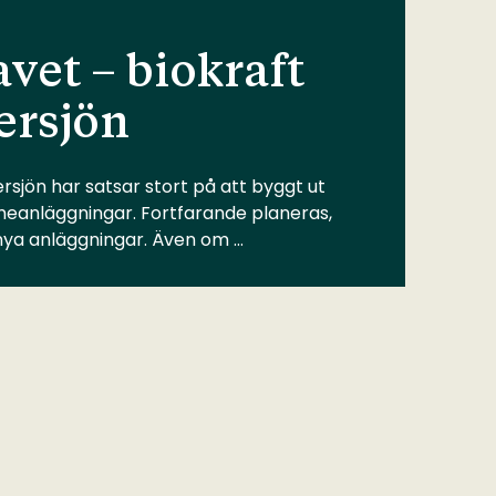
vet – biokraft
ersjön
rsjön har satsar stort på att byggt ut
meanläggningar. Fortfarande planeras,
 nya anläggningar. Även om …