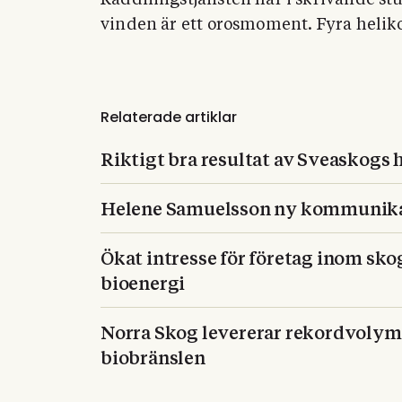
Räddningstjänsten har i skrivande st
vinden är ett orosmoment. Fyra helikop
Relaterade artiklar
Riktigt bra resultat av Sveaskogs
Helene Samuelsson ny kommunika
Ökat intresse för företag inom skog
bioenergi
Norra Skog levererar rekordvolyme
biobränslen