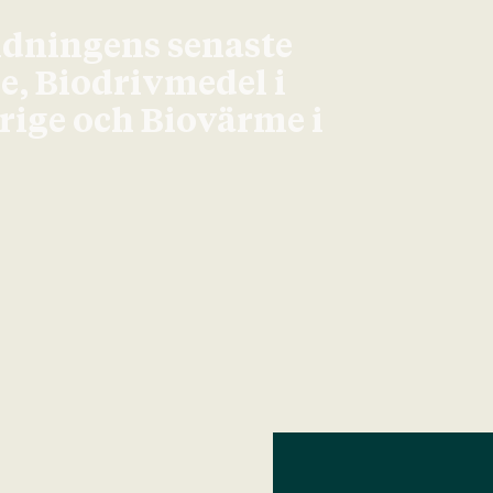
idningens senaste
ge, Biodrivmedel i
erige och Biovärme i