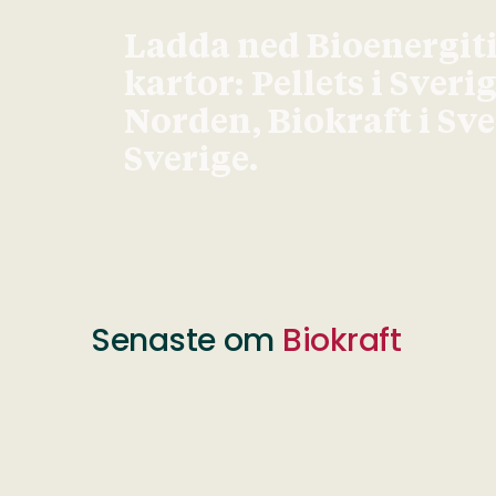
Ladda ned Bioenergit
kartor: Pellets i Sveri
Norden, Biokraft i Sv
Sverige.
Senaste om
Biokraft