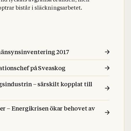
und lyckats avgränsa branden, men
trar bistår i släckningsarbetet.
 hänsynsinventering 2017
tionschef på Sveaskog
sindustrin – särskilt kopplat till
r – Energikrisen ökar behovet av