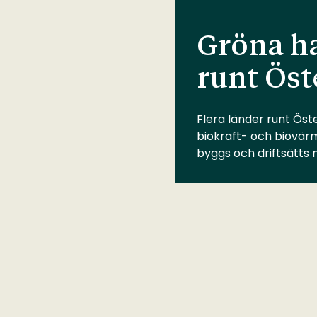
Gröna ha
runt Öst
Flera länder runt Öste
biokraft- och biovär
byggs och driftsätts