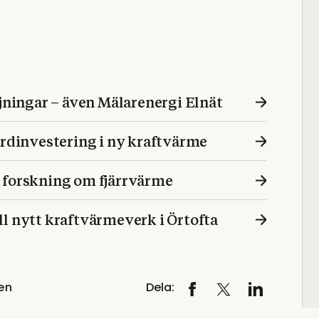
öjningar – även Mälarenergi Elnät
ardinvestering i ny kraftvärme
 forskning om fjärrvärme
l nytt kraftvärmeverk i Örtofta
en
Dela: