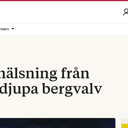
mnen
hälsning från
djupa bergvalv