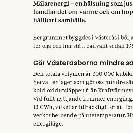
Mälarenergi – en hälsning som just
handlar det om värme och om hopp
hållbart samhälle.
Bergrummet byggdes i Västerås i börja
för olja och har stått oanvänt sedan 19
Gör Västeråsborna mindre s
Den totala volymen är 300 000 kubikm
hetvattenlager som gör oss mindre så
koldioxidutsläppen från Kraftvärmev
Vid fullt nyttjande kommer energilagre
13 GWh, vilket är tillräckligt för att
veckor beroende på utetemperatur. Ho
energiläge.