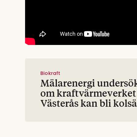
Biokraft
Mälarenergi undersö
om kraftvärmeverket 
Västerås kan bli kols