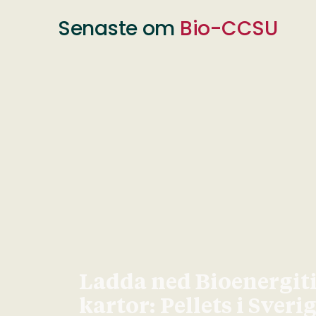
Senaste om
Bio-CCSU
Ladda ned Bioenergit
kartor: Pellets i Sveri