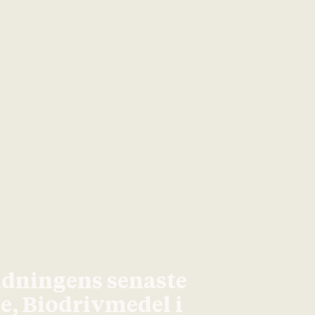
idningens senaste
ge, Biodrivmedel i