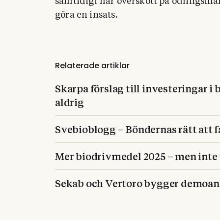
samtidigt har överskott på odlingsmar
göra en insats.
Relaterade artiklar
Skarpa förslag till investeringar i b
aldrig
Svebioblogg – Böndernas rätt att f
Mer biodrivmedel 2025 – men inte t
Sekab och Vertoro bygger demoanl