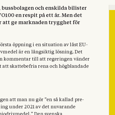
, bussbolagen och enskilda bilister
O100 en respit på ett år. Men det
r att ge marknaden trygghet för
rsta öppning i en situation av låst EU-
rivmedel är en långsiktig lösning. Det
en kommentar till att regeringen vänder
tt att skattebefria rena och högblandade
gen att man nu gör ”en så kallad pre-
ning under 2021 av det nuvarande
 biodrivmedel.” Den svenska