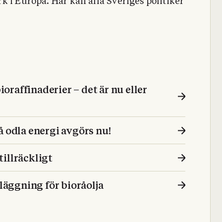
k i Europa. Här kan alla Sveriges politiker
ioraffinaderier – det är nu eller
å odla energi avgörs nu!
illräckligt
äggning för bioråolja