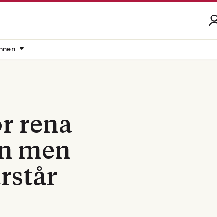
mnen
r rena
en men
rstår