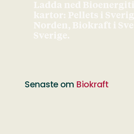
Ladda ned Bioenergit
kartor: Pellets i Sveri
Norden, Biokraft i Sv
Sverige.
Senaste om
Biokraft