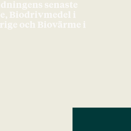
idningens senaste
ge, Biodrivmedel i
erige och Biovärme i