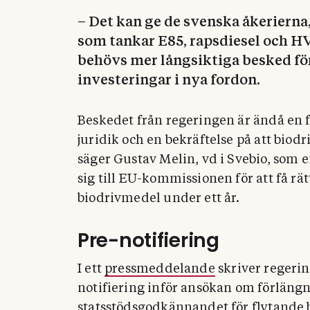
– Det kan ge de svenska åkerierna
som tankar E85, rapsdiesel och HV
behövs mer långsiktiga besked fö
investeringar i nya fordon.
Beskedet från regeringen är ändå en fö
juridik och en bekräftelse på att biod
säger Gustav Melin, vd i Svebio, som 
sig till EU-kommissionen för att få rä
biodrivmedel under ett år.
Pre-notifiering
I ett
pressmeddelande
skriver regerin
notifiering inför ansökan om förläng
statsstödsgodkännandet för flytande