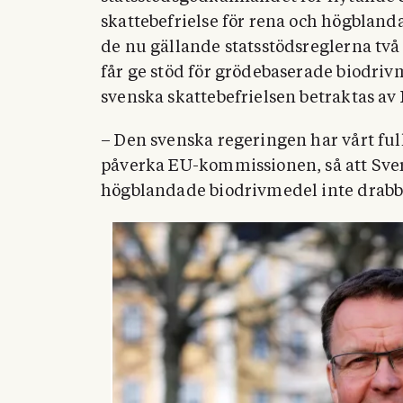
skattebefrielse för rena och högbland
de nu gällande statsstödsreglerna två
får ge stöd för grödebaserade biodri
svenska skattebefrielsen betraktas av 
– Den svenska regeringen har vårt full
påverka EU-kommissionen, så att Sve
högblandade biodrivmedel inte drabba