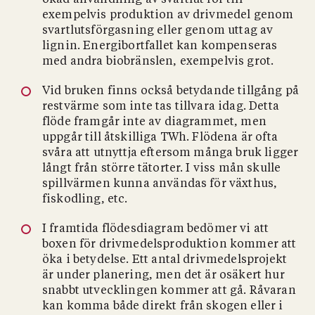
ökad användning av svartlut för till
exempelvis produktion av drivmedel genom
svartlutsförgasning eller genom uttag av
lignin. Energibortfallet kan kompenseras
med andra biobränslen, exempelvis grot.
Vid bruken finns också betydande tillgång på
restvärme som inte tas tillvara idag. Detta
flöde framgår inte av diagrammet, men
uppgår till åtskilliga TWh. Flödena är ofta
svåra att utnyttja eftersom många bruk ligger
långt från större tätorter. I viss mån skulle
spillvärmen kunna användas för växthus,
fiskodling, etc.
I framtida flödesdiagram bedömer vi att
boxen för drivmedelsproduktion kommer att
öka i betydelse. Ett antal drivmedelsprojekt
är under planering, men det är osäkert hur
snabbt utvecklingen kommer att gå. Råvaran
kan komma både direkt från skogen eller i