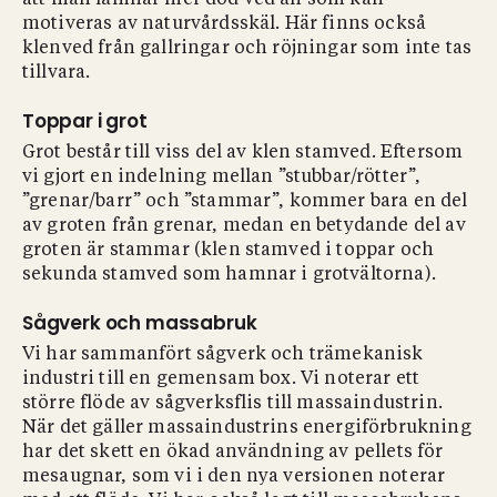
att man lämnar mer död ved än som kan
motiveras av naturvårdsskäl. Här finns också
klenved från gallringar och röjningar som inte tas
tillvara.
Toppar i grot
Grot består till viss del av klen stamved. Eftersom
vi gjort en indelning mellan ”stubbar/rötter”,
”grenar/barr” och ”stammar”, kommer bara en del
av groten från grenar, medan en betydande del av
groten är stammar (klen stamved i toppar och
sekunda stamved som hamnar i grotvältorna).
Sågverk och massabruk
Vi har sammanfört sågverk och trämekanisk
industri till en gemensam box. Vi noterar ett
större flöde av sågverksflis till massaindustrin.
När det gäller massaindustrins energiförbrukning
har det skett en ökad användning av pellets för
mesaugnar, som vi i den nya versionen noterar