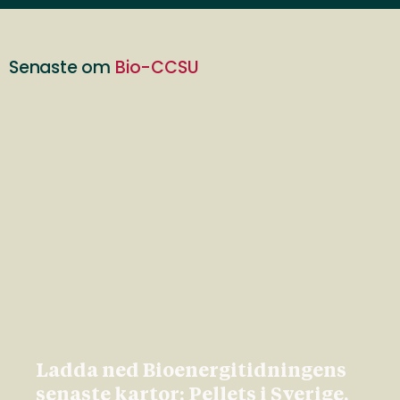
Senaste om
Bio-CCSU
Ladda ned Bioenergitidningens
senaste kartor: Pellets i Sverige,