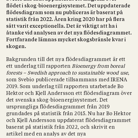
flödet i skog-bioenergisystemet. Det uppdaterade
flödesdiagram som nu publiceras är baserat på
statistik från 2022. Åren kring 2020 har på flera
sätt varit exceptionella. Det är viktigt att ha i
åtanke vid analysen av det nya flödesdiagrammet.
Fortfarande lämnas mycket skogsbränsle kvar i
skogen.
Bakgrunden till det nya flödesdiagrammet är ett
ett underlag till rapporten
Bioenergy from boreal
forests – Swedish approach to sustainable wood use
,
som Svebio publicerade tillsammans med IRENA
2019. Som underlag till rapporten utarbetade Bo
Hektor och Kjell Andersson ett flödesdiagram över
det svenska skog-bioenergisystemet. Det
ursprungliga flödesdiagrammet från 2019
grundades på statistik från 2015. Nu har Bo Hektor
och Kjell Andersson uppdaterat flödesdiagrammet
baserat på statistik från 2022, och skrivit en
artikel med en analys av det nya