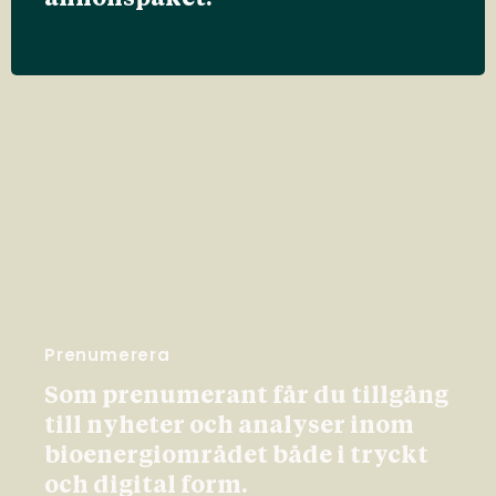
Prenumerera
Som prenumerant får du tillgång
till nyheter och analyser inom
bioenergiområdet både i tryckt
och digital form.