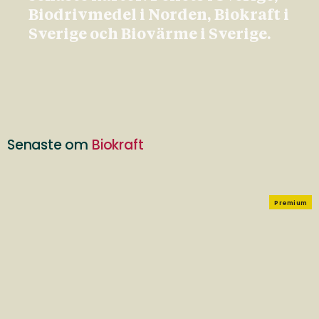
Biodrivmedel i Norden, Biokraft i
Sverige och Biovärme i Sverige.
Senaste om
Biokraft
Premium