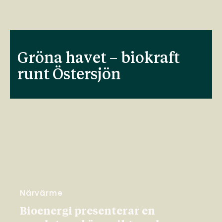
Gröna havet – biokraft
runt Östersjön
Närvärme
Bioenergi presenterar en