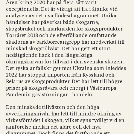
Åren kring 2020 har på flera sätt varit
exceptionella. Det är viktigt att ha i åtanke vid
analysen av det nya flödesdiagrammet. Unika
händelser har påverkat både skogarna,
skogsbruket och marknaden för skogsprodukter.
Torråret 2018 och de efterföljande omfattande
skadorna av barkborreangrepp har medverkat till
minskad skogstillväxt. Det har gett ett stort
nedåtgående hack i den långsiktiga
ökningskurvan för tillväxt i den svenska skogen.
Det ryska anfallskriget mot Ukraina som inleddes
2022 har stoppat importen från Ryssland och
Belarus av skogsprodukter. Det har lett till högre
priser på skogsråvara och energi i Västeuropa.
Pandemin gav störningar i handeln.
Den minskade tillväxten och den höga
avverkningsnivån har lett till mindre ökning av
virkesförrådet i skogen, vilket syns tydligt vid en
jämförelse mellan det äldre och det nya