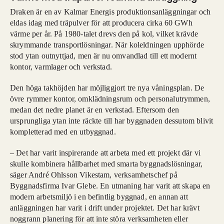
Draken är en av Kalmar Energis produktionsanläggningar och
eldas idag med träpulver för att producera cirka 60 GWh
värme per år. På 1980-talet drevs den på kol, vilket krävde
skrymmande transportlösningar. När koleldningen upphörde
stod ytan outnyttjad, men är nu omvandlad till ett modernt
kontor, varmlager och verkstad.
Den höga takhöjden har möjliggjort tre nya våningsplan. De
övre rymmer kontor, omklädningsrum och personalutrymmen,
medan det nedre planet är en verkstad. Eftersom den
ursprungliga ytan inte räckte till har byggnaden dessutom blivit
kompletterad med en utbyggnad.
– Det har varit inspirerande att arbeta med ett projekt där vi
skulle kombinera hållbarhet med smarta byggnadslösningar,
säger André Ohlsson Vikestam, verksamhetschef på
Byggnadsfirma Ivar Glebe. En utmaning har varit att skapa en
modern arbetsmiljö i en befintlig byggnad, en annan att
anläggningen har varit i drift under projektet. Det har krävt
noggrann planering för att inte störa verksamheten eller