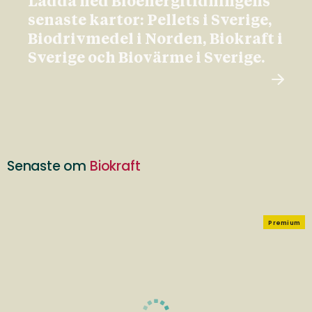
Ladda ned Bioenergitidningens
senaste kartor: Pellets i Sverige,
Biodrivmedel i Norden, Biokraft i
Sverige och Biovärme i Sverige.
Senaste om
Biokraft
Premium