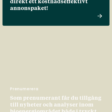
direkt ett kostnadseffektivt
annonspaket!
Prenumerera
Som prenumerant får du tillgång
till nyheter och analyser inom
bioenergiområdet både i tryckt