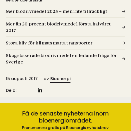
Relaterade artiklar
Mer biodrivmedel 2025 – men inte tillräckligt
Mer än 20 procent biodrivmedel första halvåret
2017
Stora kliv för klimatsmarta transporter
Skogsbaserade biodrivmedel en ledande fråga för
Sverige
15 augusti 2017
av
Bioenergi
Dela:
Få de senaste nyheterna inom
bioenergiområdet.
Prenumerera gratis på Bioenergis nyhetsbrev.