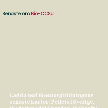
Senaste om
Bio-CCSU
Ladda ned Bioenergitidningens
senaste kartor: Pellets i Sverige,