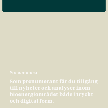
Prenumerera
Som prenumerant får du tillgång
till nyheter och analyser inom
bioenergiområdet både i tryckt
och digital form.