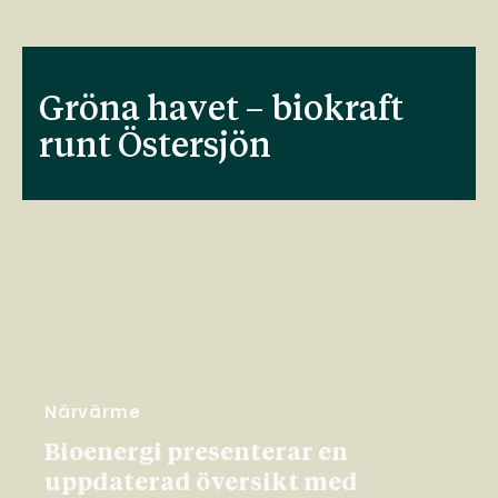
Gröna havet – biokraft
runt Östersjön
Närvärme
Bioenergi presenterar en
uppdaterad översikt med