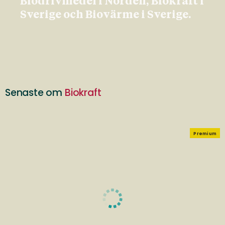
Biodrivmedel i Norden, Biokraft i
Sverige och Biovärme i Sverige.
Senaste om
Biokraft
Premium