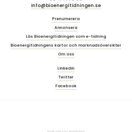
info@bioenergitidningen.se
Prenumerera
Annonsera
Läs Bioenergitidningen som e-tidning
Bioenergitidningens kartor och marknadsöversikter
Om oss
Linkedin
Twitter
Facebook
Made with ♥ by
Wonderfour