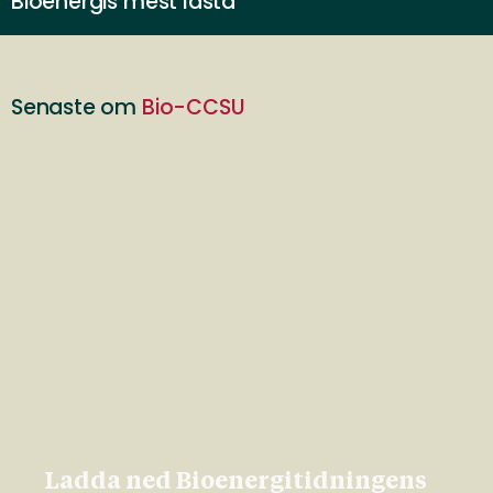
Bioenergis mest lästa
Senaste om
Bio-CCSU
Ladda ned Bioenergitidningens