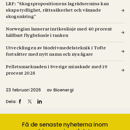
LRF: ”Skogspropositionens lagrådsremiss kan
skapa tydlighet, rättssäkerhet och växande
skogsnäring”
Norwegian lanserar inrikeslinje med 40 procent
hållbart flygbränsle i tanken
Utvecklingen av biodrivmedelsteknik i Tofte
fortsätter med nytt namn och nya ägare
Pelletsmarknaden i Sverige minskade med 19
procent 2025
23 februari 2026
av
Bioenergi
Dela:
Få de senaste nyheterna inom