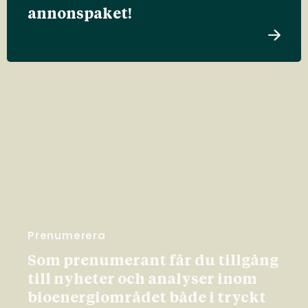
annonspaket!
Prenumerera
Som prenumerant får du tillgång
till nyheter och analyser inom
bioenergiområdet både i tryckt