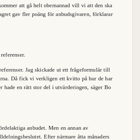
ommer att gå helt obemannad vill vi att den ska
agret gav fler poäng för anbudsgivaren, förklarar
referenser.
eferenser. Jag skickade ut ett frågeformulär till
na. Då fick vi verkligen ett kvitto på hur de har
r hade en rätt stor del i utvärderingen, säger Bo
 fördelaktiga anbudet. Men en annan av
ldelningsbeslutet. Efter närmare åtta månaders