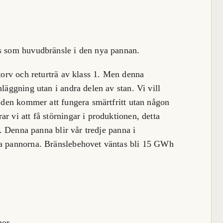
is som huvudbränsle i den nya pannan.
orv och returträ av klass 1. Men denna
nläggning utan i andra delen av stan. Vi vill
t den kommer att fungera smärtfritt utan någon
r vi att få störningar i produktionen, detta
le. Denna panna blir vår tredje panna i
ra pannorna. Bränslebehovet väntas bli 15 GWh
nor.