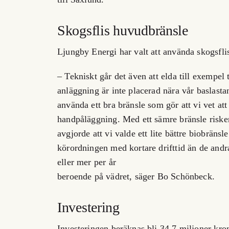
Skogsflis huvudbränsle
Ljungby Energi har valt att använda skogsfl
– Tekniskt går det även att elda till
exempel t
anläggning är inte placerad nära vår baslasta
använda ett bra bränsle som gör att vi vet at
handpåläggning. Med ett sämre bränsle riskera
avgjorde att vi valde ett lite bättre biobräns
körordningen med kortare drifttid än de and
eller mer per år
beroende på vädret, säger Bo Schönbeck.
Investering
Investeringen beräknas bli 34,7 miljoner kro