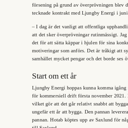
försening på grund av överprövningen blev det
tecknade kontrakt med Ljungby Energi i juni
– I dag är det vanligt att offentliga upphandl
att det sker överprövningar rutinmässigt. Ja
det för att sätta käppar i hjulen för sina kon
motiveringar som anförs. Det är tråkigt att sy
samhället mycket pengar och det borde ses ö
Start om ett år
Ljungby Energi hoppas kunna komma igång m
för kommersiell drift första november 2021. 
vilket gör att det går relativt snabbt att byg
ungefär ett år att bygga. Den pannan levere
pannan.
Hotab köptes upp av Saxlund för någ
till Saxlund.