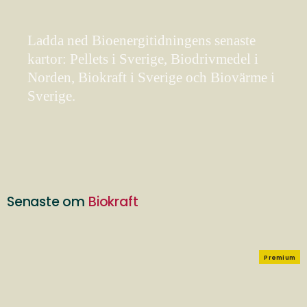
Ladda ned Bioenergitidningens senaste
kartor: Pellets i Sverige, Biodrivmedel i
Norden, Biokraft i Sverige och Biovärme i
Sverige.
Senaste om
Biokraft
Premium