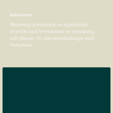
Närvärme
Bioenergi presenterar en uppdaterad
översikt med leverantörer av utrustning
och tjänster för närvärmelösningar med
biobränsle.