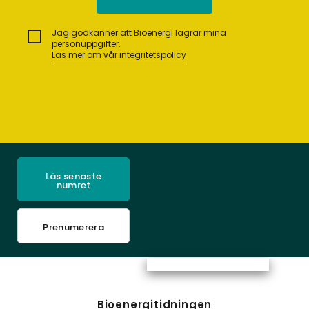
Jag godkänner att Bioenergi lagrar mina
personuppgifter.
Läs mer om vår integritetspolicy
Läs senaste
numret
Prenumerera
Bioenergitidningen