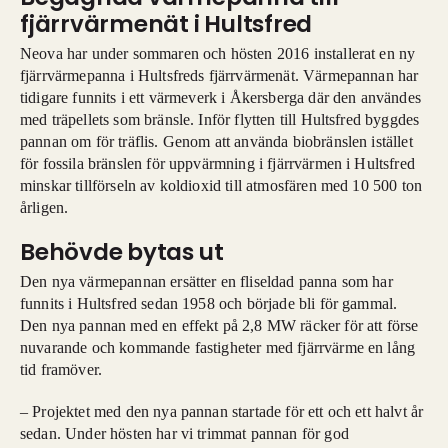
fjärrvärmenät i Hultsfred
Neova har under sommaren och hösten 2016 installerat en ny
fjärrvärmepanna i Hultsfreds fjärrvärmenät. Värmepannan har
tidigare funnits i ett värmeverk i Åkersberga där den användes
med träpellets som bränsle. Inför flytten till Hultsfred byggdes
pannan om för träflis. Genom att använda biobränslen istället
för fossila bränslen för uppvärmning i fjärrvärmen i Hultsfred
minskar tillförseln av koldioxid till atmosfären med 10 500 ton
årligen.
Behövde bytas ut
Den nya värmepannan ersätter en fliseldad panna som har
funnits i Hultsfred sedan 1958 och började bli för gammal.
Den nya pannan med en effekt på 2,8 MW räcker för att förse
nuvarande och kommande fastigheter med fjärrvärme en lång
tid framöver.
– Projektet med den nya pannan startade för ett och ett halvt år
sedan. Under hösten har vi trimmat pannan för god