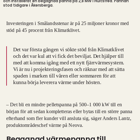
och installerat en begagnad panna på 2,8 MW i Hultsfred. Pannan
stod tidigare i Åkersberga.
Investeringen i Smålandsstenar är på 25 miljoner kronor med
stöd på 45 procent från Klimatklivet.
Det var första gången vi sökte stöd från Klimatklivet
och det var kul att vi fick det beviljat. Det hjälper till
med att komma igång med ett nytt fjärrvärmesystem.
Vi är nu i projekteringsfasen och räknar med att sätta
spaden i marken till våren eller sommaren för att
kunna börja leverera värme under hösten.
– Det bli en mindre pelletspanna på 500–1 000 kW till en
början för att sedan kompletteras eller bytas till en större panna
efterhand som fler kunder vill ansluta sig, säger Anders Lantz,
produktområdeschef värme på Neova.
Begagnad värmepanna till