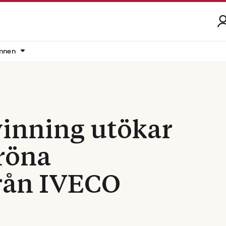
mnen
vinning utökar
röna
från IVECO