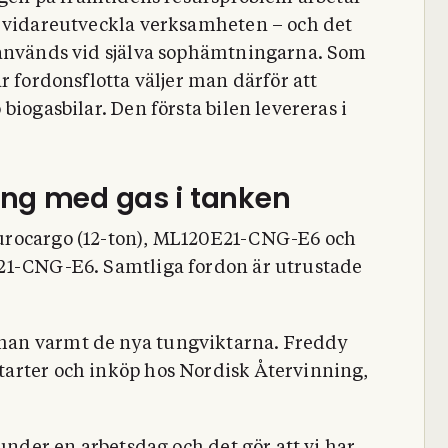
t vidareutveckla verksamheten – och det
 används vid själva sophämtningarna. Som
r fordonsflotta väljer man därför att
biogasbilar. Den första bilen levereras i
ing med gas i tanken
urocargo (12-ton), ML120E21-CNG-E6 och
21-CNG-E6. Samtliga fordon är utrustade
man varmt de nya tungviktarna. Freddy
arter och inköp hos Nordisk Återvinning,