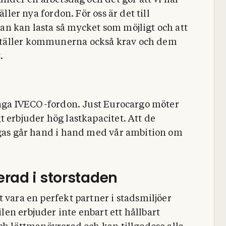
 under en arbetsdag och det gör att vi har
äller nya fordon. För oss är det till
n kan lasta så mycket som möjligt och att
ställer kommunerna också krav och dem
.
tunga IVECO-fordon. Just Eurocargo möter
 erbjuder hög lastkapacitet. Att de
ogas går hand i hand med vår ambition om
rad i storstaden
 vara en perfekt partner i stadsmiljöer
en erbjuder inte enbart ett hållbart