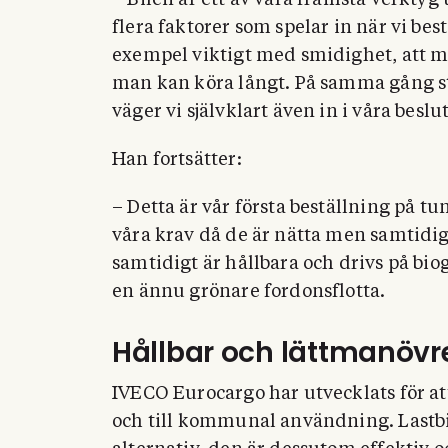
– Bilen är ett av våra främsta verktyg
flera faktorer som spelar in när vi best
exempel viktigt med smidighet, att ma
man kan köra långt. På samma gång 
väger vi självklart även in i våra beslut
Han fortsätter:
– Detta är vår första beställning på 
våra krav då de är nätta men samtidigt
samtidigt är hållbara och drivs på bi
en ännu grönare fordonsflotta.
Hållbar och lättmanövre
IVECO Eurocargo har utvecklats för att
och till kommunal användning. Lastbil