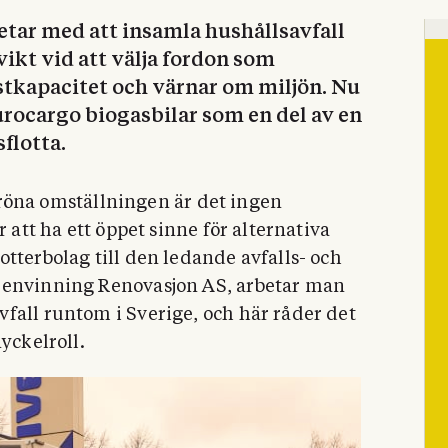
tar med att insamla hushållsavfall
ikt vid att välja fordon som
stkapacitet och värnar om miljön. Nu
rocargo biogasbilar som en del av en
flotta.
n gröna omställningen är det ingen
r att ha ett öppet sinne för alternativa
tterbolag till den ledande avfalls- och
jenvinning Renovasjon AS, arbetar man
fall runtom i Sverige, och här råder det
yckelroll.