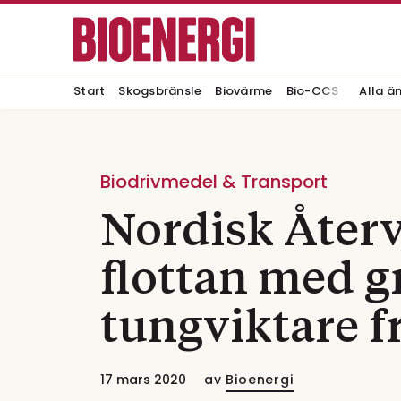
Start
Skogsbränsle
Biovärme
Bio-CCS
Alla ä
Biodrivmedel & Transport
Nordisk Åter
flottan med g
tungviktare 
17 mars 2020
av
Bioenergi