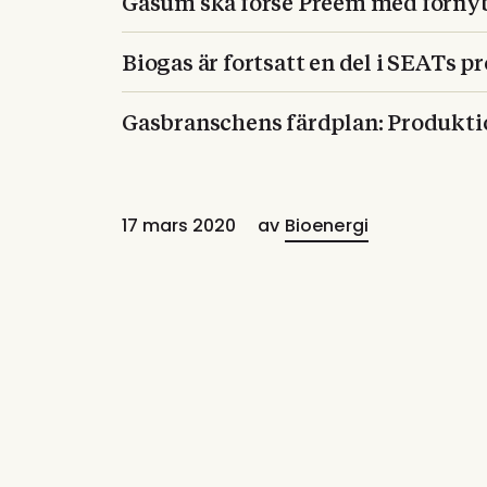
Gasum ska förse Preem med förnyb
Biogas är fortsatt en del i SEATs p
Gasbranschens färdplan: Produktio
17 mars 2020
av
Bioenergi