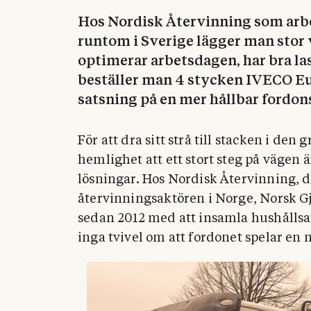
Hos Nordisk Återvinning som arbe
runtom i Sverige lägger man stor v
optimerar arbetsdagen, har bra la
beställer man 4 stycken IVECO Eu
satsning på en mer hållbar fordons
För att dra sitt strå till stacken i de
hemlighet att ett stort steg på vägen ä
lösningar. Hos Nordisk Återvinning, do
återvinningsaktören i Norge, Norsk G
sedan 2012 med att insamla hushållsav
inga tvivel om att fordonet spelar en n