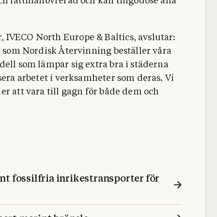
och lättmanövrerad och kan tillgodose alla
 IVECO North Europe & Baltics, avslutar:
et som Nordisk Återvinning beställer våra
dell som lämpar sig extra bra i städerna
sera arbetet i verksamheter som deras. Vi
er att vara till gagn för både dem och
t fossilfria inrikestransporter för