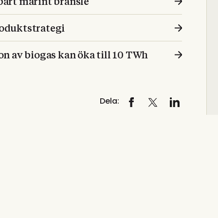
art marint bränsle
roduktstrategi
n av biogas kan öka till 10 TWh
Dela: