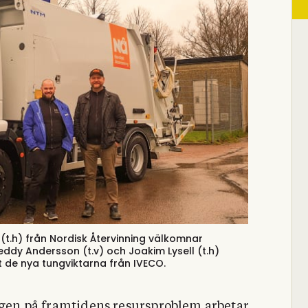
(t.h) från Nordisk Återvinning välkomnar
eddy Andersson (t.v) och Joakim Lysell (t.h)
 de nya tungviktarna från IVECO.
ingen på framtidens resursproblem arbetar