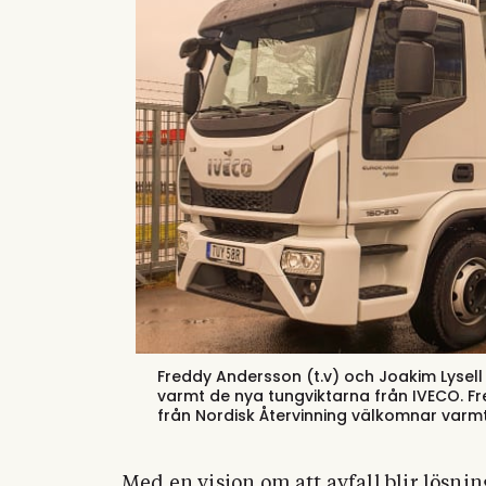
Freddy Andersson (t.v) och Joakim Lysell 
varmt de nya tungviktarna från IVECO.
Fr
från Nordisk Återvinning välkomnar varmt
Med en vision om att avfall blir lösn