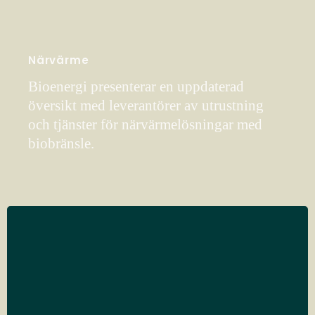
Närvärme
Bioenergi presenterar en uppdaterad
översikt med leverantörer av utrustning
och tjänster för närvärmelösningar med
biobränsle.