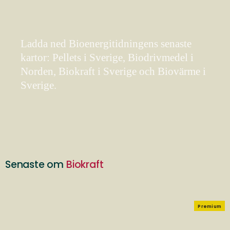
Ladda ned Bioenergitidningens senaste
kartor: Pellets i Sverige, Biodrivmedel i
Norden, Biokraft i Sverige och Biovärme i
Sverige.
Senaste om
Biokraft
Premium