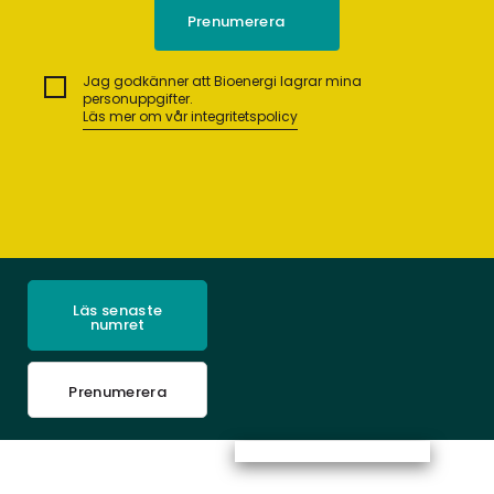
Jag godkänner att Bioenergi lagrar mina
personuppgifter.
Läs mer om vår integritetspolicy
Läs senaste
numret
Prenumerera