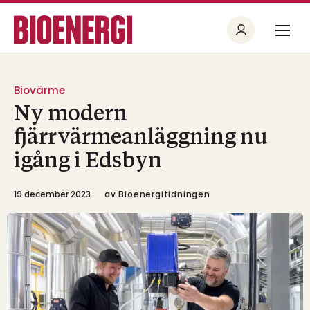
Biovärme
Ny modern
fjärrvärmeanläggning nu
igång i Edsbyn
19 december 2023
av
Bioenergitidningen