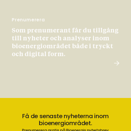
Prenumerera
Som prenumerant får du tillgång
till nyheter och analyser inom
bioenergiområdet både i tryckt
och digital form.
Få de senaste nyheterna inom
bioenergiområdet.
Prenumerera gratis på Bioenergis nyhetsbrev.