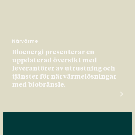
Närvärme
Bioenergi presenterar en
uppdaterad översikt med
leverantörer av utrustning och
tjänster för närvärmelösningar
med biobränsle.