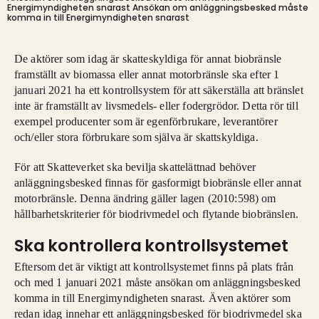
Energimyndigheten snarast
Ansökan om anläggningsbesked måste
komma in till Energimyndigheten snarast
De aktörer som idag är skatteskyldiga för annat biobränsle
framställt av biomassa eller annat motorbränsle ska efter 1
januari 2021 ha ett kontrollsystem för att säkerställa att bränslet
inte är framställt av livsmedels- eller fodergrödor. Detta rör till
exempel producenter som är egenförbrukare, leverantörer
och/eller stora förbrukare som själva är skattskyldiga.
För att Skatteverket ska bevilja skattelättnad behöver
anläggningsbesked finnas för gasformigt biobränsle eller annat
motorbränsle. Denna ändring gäller lagen (2010:598) om
hållbarhetskriterier för biodrivmedel och flytande biobränslen.
Ska kontrollera kontrollsystemet
Eftersom det är viktigt att kontrollsystemet finns på plats från
och med 1 januari 2021 måste ansökan om anläggningsbesked
komma in till Energimyndigheten snarast. Även aktörer som
redan idag innehar ett anläggningsbesked för biodrivmedel ska