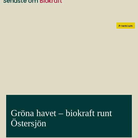
Senaste om
Biokraft
Premium
Gröna havet – biokraft runt
Östersjön