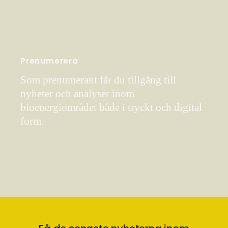
Prenumerera
Som prenumerant får du tillgång till
nyheter och analyser inom
bioenergiområdet både i tryckt och digital
form.