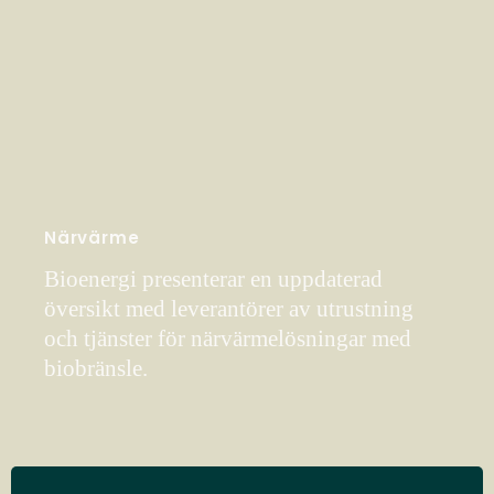
Närvärme
Bioenergi presenterar en uppdaterad
översikt med leverantörer av utrustning
och tjänster för närvärmelösningar med
biobränsle.