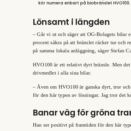
kör numera enbart på biobränslet HVO100.
Lönsamt i längden
– Går vi ut och säger att OG-Bolagets bila
procent säkra på att bränslet räcker tur och r
på samma lokala anläggning, säger Stefan Ca
HVO100 är ett relativt dyrt bränsle. Men det 
drivmedlet i alla sina bilar.
– Även om HVO100 är ganska dyrt, tror och ho
för den här typen av lösningar. Jag tror det 
Banar väg för gröna tr
Han ser positivt på framtiden för den här ty