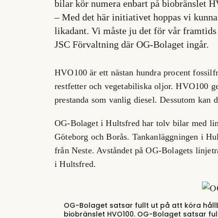
bilar kör numera enbart på biobränslet 
– Med det här initiativet hoppas vi kunna
likadant. Vi måste ju det för vår framtids
JSC Förvaltning där OG-Bolaget ingår.
HVO100 är ett nästan hundra procent fossilfrit
restfetter och vegetabiliska oljor. HVO100 g
prestanda som vanlig diesel. Dessutom kan de
OG-Bolaget i Hultsfred har tolv bilar med lin
Göteborg och Borås. Tankanläggningen i Hu
från Neste. Avståndet på OG-Bolagets linjetr
i Hultsfred.
OG-Bolaget satsar fullt ut på att köra håll
biobränslet HVO100.
OG-Bolaget satsar fullt