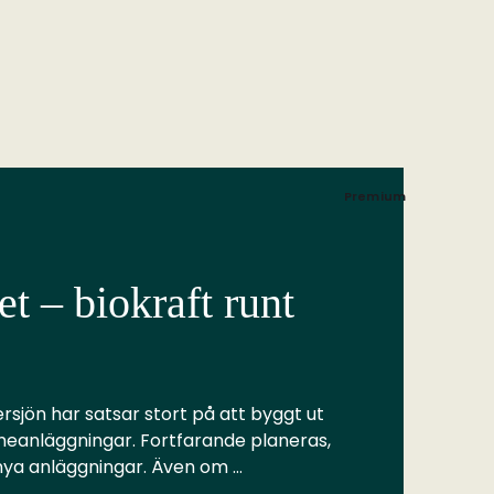
Premium
t – biokraft runt
rsjön har satsar stort på att byggt ut
meanläggningar. Fortfarande planeras,
 nya anläggningar. Även om …