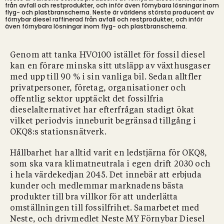
från avfall och restprodukter, och inför även förnybara lösningar inom
flyg- och plastbranscherna.
Neste är världens största producent av
förnybar diesel raffinerad från avfall och restprodukter, och inför
även förnybara lösningar inom flyg- och plastbranscherna.
Genom att tanka HVO100 istället för fossil diesel
kan en förare minska sitt utsläpp av växthusgaser
med upp till 90 % i sin vanliga bil. Sedan alltfler
privatpersoner, företag, organisationer och
offentlig sektor upptäckt det fossilfria
dieselalternativet har efterfrågan stadigt ökat
vilket periodvis inneburit begränsad tillgång i
OKQ8:s stationsnätverk.
Hållbarhet har alltid varit en ledstjärna för OKQ8,
som ska vara klimatneutrala i egen drift 2030 och
i hela värdekedjan 2045. Det innebär att erbjuda
kunder och medlemmar marknadens bästa
produkter till bra villkor för att underlätta
omställningen till fossilfrihet. Samarbetet med
Neste, och drivmedlet Neste MY Förnybar Diesel