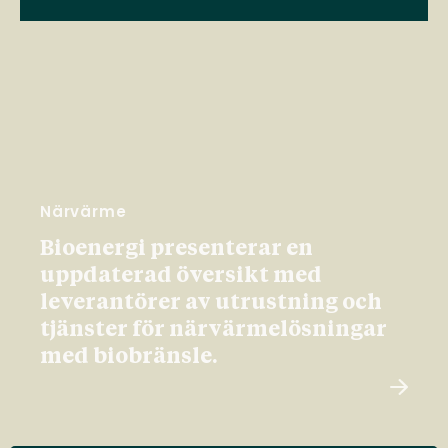
Närvärme
Bioenergi presenterar en
uppdaterad översikt med
leverantörer av utrustning och
tjänster för närvärmelösningar
med biobränsle.