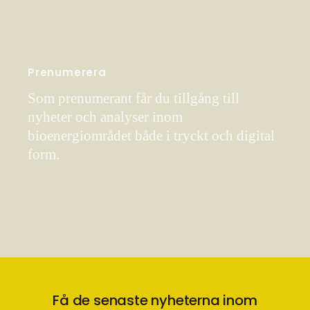
Prenumerera
Som prenumerant får du tillgång till
nyheter och analyser inom
bioenergiområdet både i tryckt och digital
form.
Få de senaste nyheterna inom