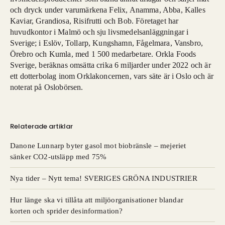
och dryck under varumärkena Felix, Anamma, Abba, Kalles
Kaviar, Grandiosa, Risifrutti och Bob. Företaget har
huvudkontor i Malmö och sju livsmedelsanläggningar i
Sverige; i Eslöv, Tollarp, Kungshamn, Fågelmara, Vansbro,
Örebro och Kumla, med 1 500 medarbetare. Orkla Foods
Sverige, beräknas omsätta crika 6 miljarder under 2022 och är
ett dotterbolag inom Orklakoncernen, vars säte är i Oslo och är
noterat på Oslobörsen.
Relaterade artiklar
Danone Lunnarp byter gasol mot biobränsle – mejeriet
sänker CO2-utsläpp med 75%
Nya tider – Nytt tema! SVERIGES GRÖNA INDUSTRIER
Hur länge ska vi tillåta att miljöorganisationer blandar
korten och sprider desinformation?