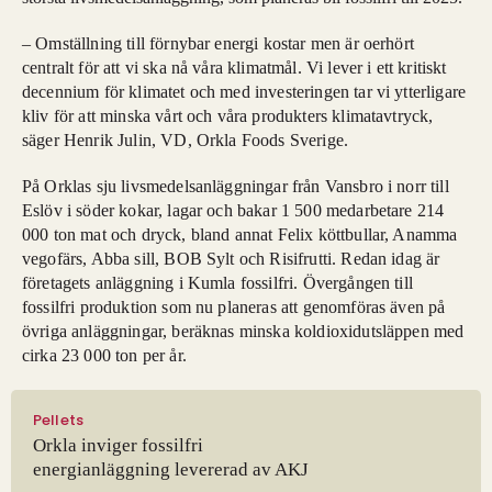
– Omställning till förnybar energi kostar men är oerhört
centralt för att vi ska nå våra klimatmål. Vi lever i ett kritiskt
decennium för klimatet och med investeringen tar vi ytterligare
kliv för att minska vårt och våra produkters klimatavtryck,
säger Henrik Julin, VD, Orkla Foods Sverige.
På Orklas sju livsmedelsanläggningar från Vansbro i norr till
Eslöv i söder kokar, lagar och bakar 1 500 medarbetare 214
000 ton mat och dryck, bland annat Felix köttbullar, Anamma
vegofärs, Abba sill, BOB Sylt och Risifrutti. Redan idag är
företagets anläggning i Kumla fossilfri. Övergången till
fossilfri produktion som nu planeras att genomföras även på
övriga anläggningar, beräknas minska koldioxidutsläppen med
cirka 23 000 ton per år.
Pellets
Orkla inviger fossilfri
energianläggning levererad av AKJ