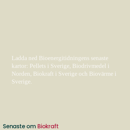
Ladda ned Bioenergitidningens senaste
kartor: Pellets i Sverige, Biodrivmedel i
Norden, Biokraft i Sverige och Biovärme i
Sverige.
Senaste om
Biokraft