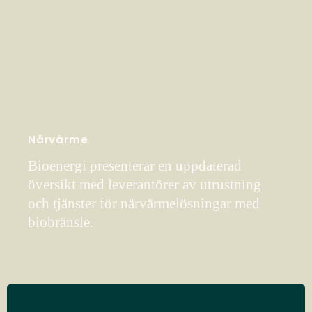
Närvärme
Bioenergi presenterar en uppdaterad
översikt med leverantörer av utrustning
och tjänster för närvärmelösningar med
biobränsle.