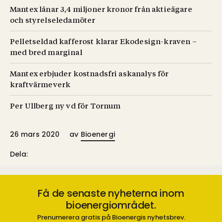
Mantex lånar 3,4 miljoner kronor från aktieägare
och styrelseledamöter
Pelletseldad kafferost klarar Ekodesign-kraven –
med bred marginal
Mantex erbjuder kostnadsfri askanalys för
kraftvärmeverk
Per Ullberg ny vd för Tornum
26 mars 2020
av
Bioenergi
Dela:
Få de senaste nyheterna inom
bioenergiområdet.
Prenumerera gratis på Bioenergis nyhetsbrev.