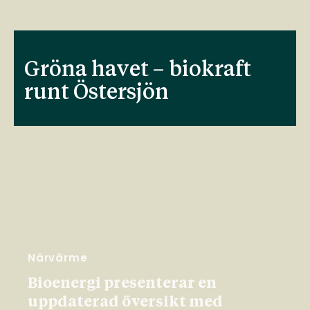
Gröna havet – biokraft
runt Östersjön
Närvärme
Bioenergi presenterar en
uppdaterad översikt med