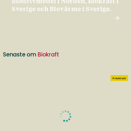
Biodrivmedel i Norden, Biokraft i
Sverige och Biovärme i Sverige.
Senaste om
Biokraft
Premium