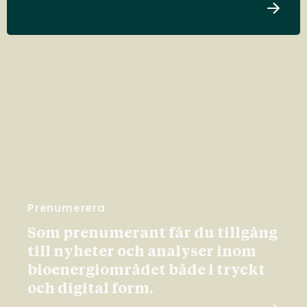
Prenumerera
Som prenumerant får du tillgång
till nyheter och analyser inom
bioenergiområdet både i tryckt
och digital form.