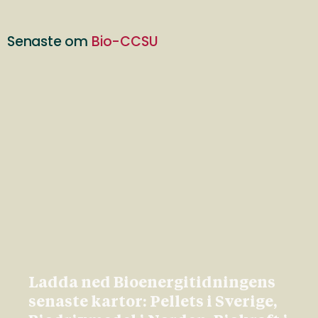
Senaste om
Bio-CCSU
Ladda ned Bioenergitidningens
senaste kartor: Pellets i Sverige,