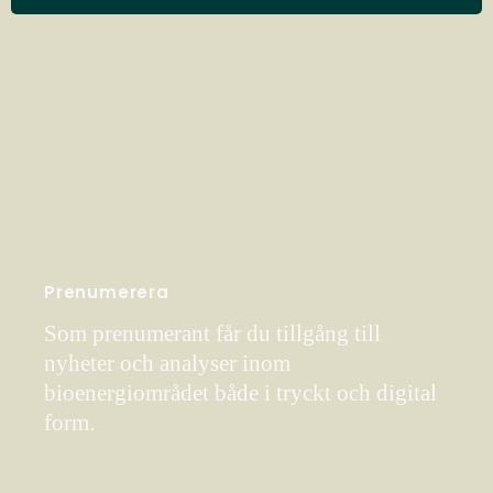
Prenumerera
Som prenumerant får du tillgång till
nyheter och analyser inom
bioenergiområdet både i tryckt och digital
form.