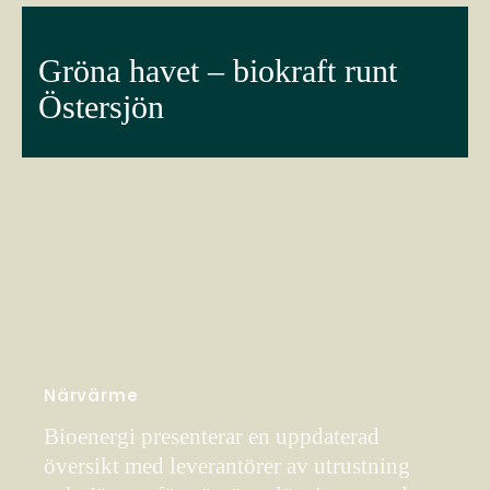
Gröna havet – biokraft runt
Östersjön
Närvärme
Bioenergi presenterar en uppdaterad
översikt med leverantörer av utrustning