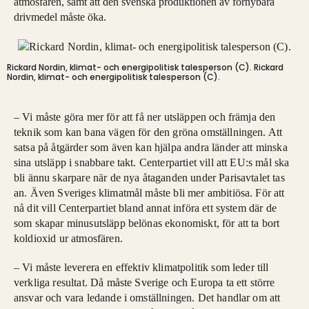
atmosfären, samt att den svenska produktionen av förnybara
drivmedel måste öka.
Rickard Nordin, klimat- och energipolitisk talesperson (C).
Rickard
Nordin, klimat- och energipolitisk talesperson (C).
– Vi måste göra mer för att få ner utsläppen och främja den
teknik som kan bana vägen för den gröna omställningen. Att
satsa på åtgärder som även kan hjälpa andra länder att minska
sina utsläpp i snabbare takt. Centerpartiet vill att EU:s mål ska
bli ännu skarpare när de nya åtaganden under Parisavtalet tas
an. Även Sveriges klimatmål måste bli mer ambitiösa. För att
nå dit vill Centerpartiet bland annat införa ett system där de
som skapar minusutsläpp belönas ekonomiskt, för att ta bort
koldioxid ur atmosfären.
– Vi måste leverera en effektiv klimatpolitik som leder till
verkliga resultat. Då måste Sverige och Europa ta ett större
ansvar och vara ledande i omställningen. Det handlar om att