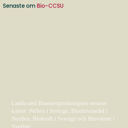
Senaste om
Bio-CCSU
Ladda ned Bioenergitidningens senaste
kartor: Pellets i Sverige, Biodrivmedel i
Norden, Biokraft i Sverige och Biovärme i
Sverige.