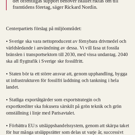
det offentligas support behöver istället riktas om till
framtidens företag, säger Rickard Nordin.
Centerpartiets förslag på miljöområdet:
• Sverige ska vara nettoproducent av förnybara drivmedel och
världsledande i användning av dessa. Vi vill fasa ut fossila
bränslen i transportsektorn till 2030, med vissa undantag. 2040
ska all flygtrafik i Sverige ske fossilfritt.
• Staten bör ta ett större ansvar att, genom upphandling, bygga
ut infrastrukturen för fossilfri laddning och tankning i hela
landet.
• Statliga exportåtgärder som exportstrategin och
exportkrediter ska fokusera särskilt på grön teknik och grön
omställning i linje med Parisavtalet.
• Förbättra EU:s utsläppshandelssystem, genom att skärpa taket
för hur många utsläppsrätter som delas ut varje år, successivt