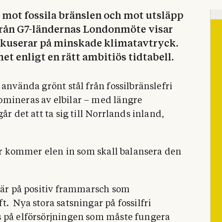
n mot fossila bränslen och mot utsläpp
från G7-ländernas Londonmöte visar
fokuserar på minskade klimatavtryck.
met enligt en rätt ambitiös tidtabell.
 använda grönt stål från fossilbränslefri
omineras av elbilar – med längre
år det att ta sig till Norrlands inland,
var kommer elen in som skall balansera den
d är på positiv frammarsch som
t.
Nya stora satsningar på fossilfri
s på elförsörjningen som måste fungera