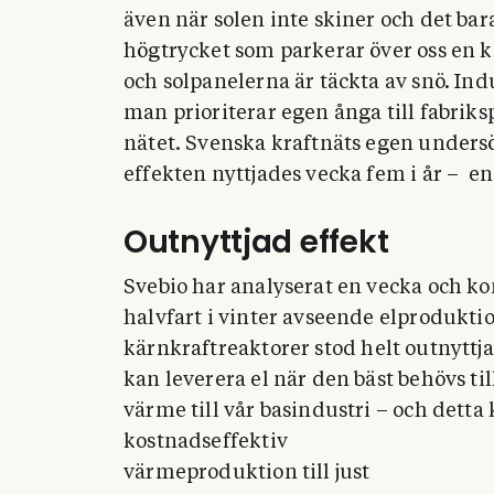
även när solen inte skiner och det bara
högtrycket som parkerar över oss en k
och solpanelerna är täckta av snö. In
man prioriterar egen ånga till fabriksp
nätet. Svenska kraftnäts egen undersö
effekten nyttjades vecka fem i år –
en
Outnyttjad effekt
Svebio har analyserat en vecka och kon
halvfart i vinter avseende elprodukti
kärn
kraftreaktorer stod helt outnyttj
kan leverera el när den bäst behövs 
värme till vår basindustri – och det
kostnadseffektiv
värmeproduktion till just