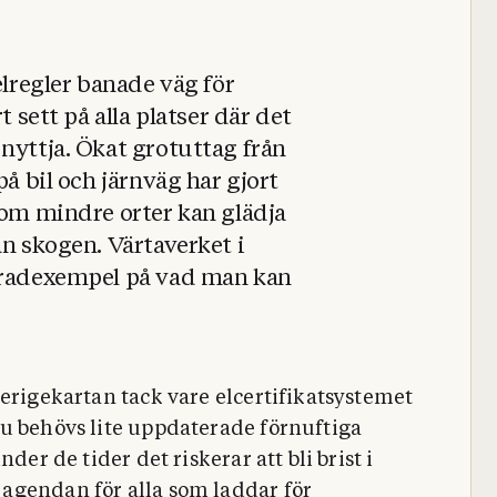
elregler banade väg för
t sett på alla platser där det
nyttja. Ökat grotuttag från
på bil och järnväg har gjort
som mindre orter kan glädja
ån skogen. Värtaverket i
aradexempel på vad man kan
verigekartan tack vare elcertifikatsystemet
u behövs lite uppdaterade förnuftiga
der de tider det riskerar att bli brist i
å agendan
för alla som laddar för