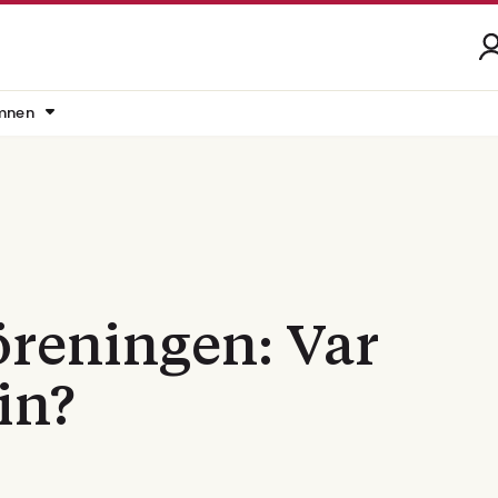
mnen
öreningen: Var
in?