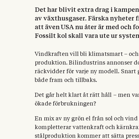
Det har blivit extra drag i kampe
av växthusgaser. Färska nyheter 
att även USA nu åter är med och 
Fossilt kol skall vara ute ur syste
Vindkraften vill bli klimatsmart – och
produktion. Bilindustrins annonser d
räckvidder för varje ny modell. Snart g
både fram och tillbaks.
Det går helt klart åt rätt håll – men 
ökade förbrukningen?
En mix av ny grön el från sol och vin
kompletterar vattenkraft och kärnkraf
stålproduktion kommer att sätta pres