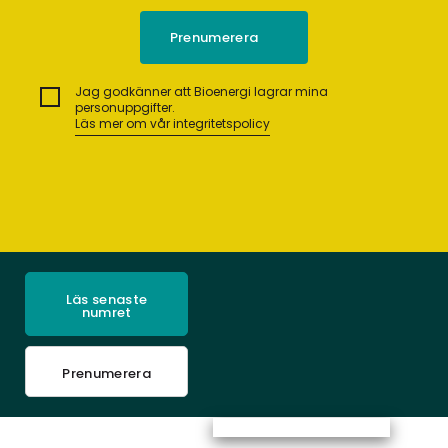
Jag godkänner att Bioenergi lagrar mina
personuppgifter.
Läs mer om vår integritetspolicy
Läs senaste
numret
Prenumerera