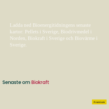
Ladda ned Bioenergitidningens senaste
kartor: Pellets i Sverige, Biodrivmedel i
Norden, Biokraft i Sverige och Biovärme i
Sverige.
Senaste om
Biokraft
Premium