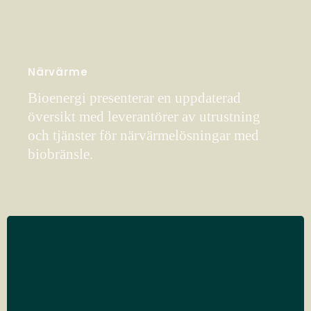
Närvärme
Bioenergi presenterar en uppdaterad
översikt med leverantörer av utrustning
och tjänster för närvärmelösningar med
biobränsle.