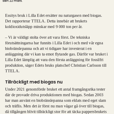
den 22 mars.
Essitys bruk i Lilla Edet ersätter nu naturgasen med biogas.
Det rapporterar TTELA. Detta innebär att brukets
koldioxidutsläpp minskar med 9 000 ton per år.
– Vi är väldigt stolta över att vara först. De tekniska
förutsättningarna har funnits i Lilla Edet i och med vår egna
biobränslepanna
och att vi tidigare har investerat i en
anläggning där vi kan ta emot flytande gas. Därför var bruket i
Lilla Edet lämplig att vara den första anläggning för fossilfri
produktion, säger Edets bruks platschef Christian Carlsson till
TTELA.
Tillräckligt med biogas nu
Under 2021 genomförde bruket ett antal framgångsrika tester
där de provade driva produktionen med biogas. Sedan 2003
har man använt en biobränslepanna som eldats med eget slam
och träflis. Men det är först nu man vågar gå över till biogas,
då tillgången blivit tillräckligt stor för att täcka pappersbrukets