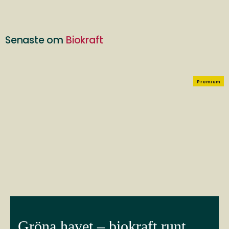
Senaste om
Biokraft
Premium
Gröna havet – biokraft runt