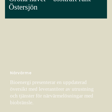
Östersjön
Närvärme
Bioenergi presenterar en uppdaterad
översikt med leverantörer av utrustning
och tjänster för närvärmelösningar med
biobränsle.