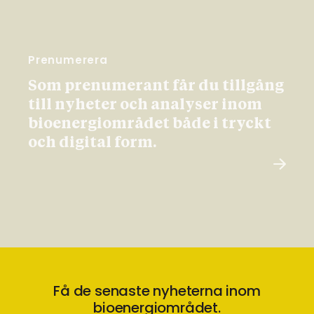
Prenumerera
Som prenumerant får du tillgång
till nyheter och analyser inom
bioenergiområdet både i tryckt
och digital form.
Få de senaste nyheterna inom
bioenergiområdet.