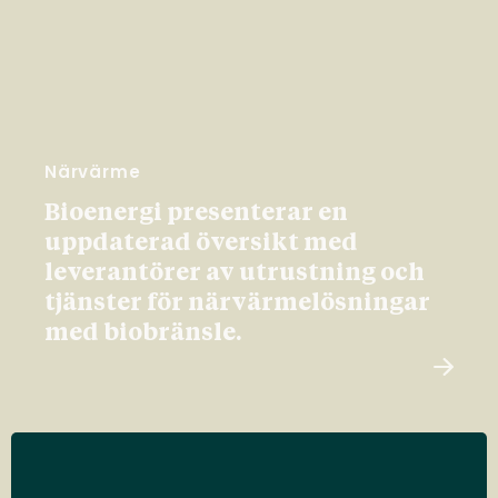
Närvärme
Bioenergi presenterar en
uppdaterad översikt med
leverantörer av utrustning och
tjänster för närvärmelösningar
med biobränsle.