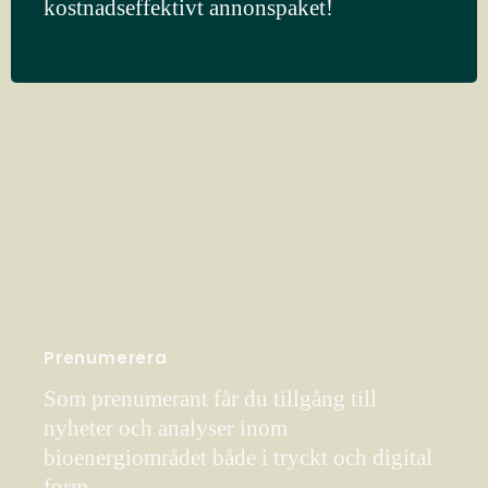
kostnadseffektivt annonspaket!
Prenumerera
Som prenumerant får du tillgång till
nyheter och analyser inom
bioenergiområdet både i tryckt och digital
form.