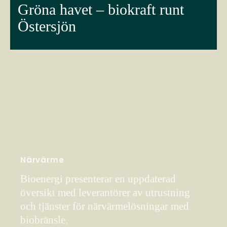
Gröna havet – biokraft runt
Östersjön
Närvärme
Bioenergi presenterar en uppdaterad
översikt med leverantörer av utrustning
och tjänster för närvärmelösningar med
biobränsle.