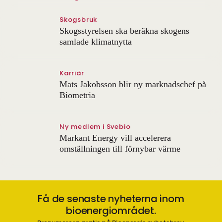
Skogsbruk
Skogsstyrelsen ska beräkna skogens
samlade klimatnytta
Karriär
Mats Jakobsson blir ny marknadschef på
Biometria
Ny medlem i Svebio
Markant Energy vill accelerera
omställningen till förnybar värme
Få de senaste nyheterna inom
bioenergiområdet.