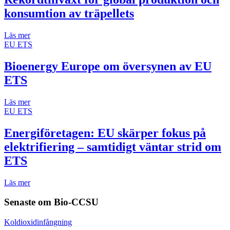
konsumtion av träpellets
Läs mer
EU ETS
Bioenergy Europe om översynen av EU
ETS
Läs mer
EU ETS
Energiföretagen: EU skärper fokus på
elektrifiering – samtidigt väntar strid om
ETS
Läs mer
Senaste om
Bio-CCSU
Koldioxidinfångning