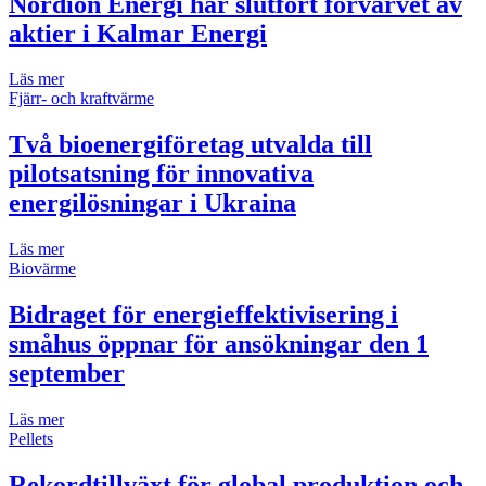
Nordion Energi har slutfört förvärvet av
aktier i Kalmar Energi
Läs mer
Fjärr- och kraftvärme
Två bioenergiföretag utvalda till
pilotsatsning för innovativa
energilösningar i Ukraina
Läs mer
Biovärme
Bidraget för energieffektivisering i
småhus öppnar för ansökningar den 1
september
Läs mer
Pellets
Rekordtillväxt för global produktion och