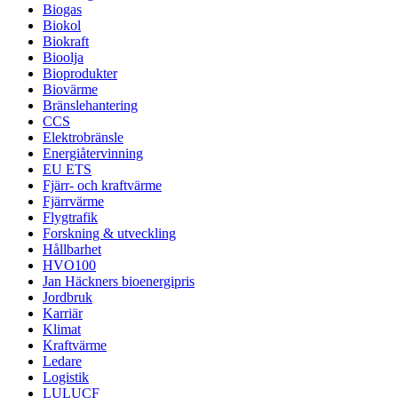
Biogas
Biokol
Biokraft
Bioolja
Bioprodukter
Biovärme
Bränslehantering
CCS
Elektrobränsle
Energiåtervinning
EU ETS
Fjärr- och kraftvärme
Fjärrvärme
Flygtrafik
Forskning & utveckling
Hållbarhet
HVO100
Jan Häckners bioenergipris
Jordbruk
Karriär
Klimat
Kraftvärme
Ledare
Logistik
LULUCF