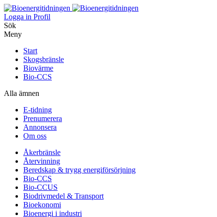
Logga in
Profil
Sök
Meny
Start
Skogsbränsle
Biovärme
Bio-CCS
Alla ämnen
E-tidning
Prenumerera
Annonsera
Om oss
Åkerbränsle
Återvinning
Beredskap & trygg energiförsörjning
Bio-CCS
Bio-CCUS
Biodrivmedel & Transport
Bioekonomi
Bioenergi i industri