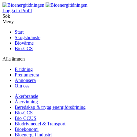
Logga in
Profil
Sök
Meny
Start
Skogsbränsle
Biovärme
Bio-CCS
Alla ämnen
E-tidning
Prenumerera
Annonsera
Om oss
Åkerbränsle
Återvinning
Beredskap & trygg energiförsörjning
Bio-CCS
Bio-CCUS
Biodrivmedel & Transport
Bioekonomi
Bioenergi i industri