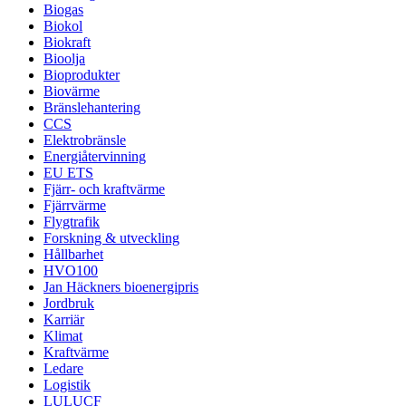
Biogas
Biokol
Biokraft
Bioolja
Bioprodukter
Biovärme
Bränslehantering
CCS
Elektrobränsle
Energiåtervinning
EU ETS
Fjärr- och kraftvärme
Fjärrvärme
Flygtrafik
Forskning & utveckling
Hållbarhet
HVO100
Jan Häckners bioenergipris
Jordbruk
Karriär
Klimat
Kraftvärme
Ledare
Logistik
LULUCF