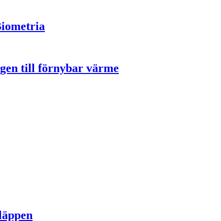
Biometria
gen till förnybar värme
släppen