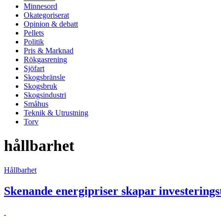
Minnesord
Okategoriserat
Opinion & debatt
Pellets
Politik
Pris & Marknad
Rökgasrening
Sjöfart
Skogsbränsle
Skogsbruk
Skogsindustri
Småhus
Teknik & Utrustning
Torv
hållbarhet
Hållbarhet
Skenande energipriser skapar investerings