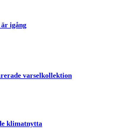
 är igång
arerade varselkollektion
de klimatnytta