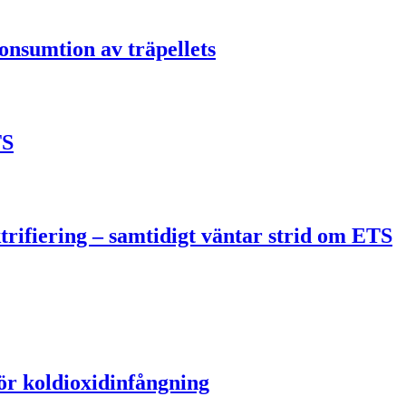
onsumtion av träpellets
TS
trifiering – samtidigt väntar strid om ETS
för koldioxidinfångning