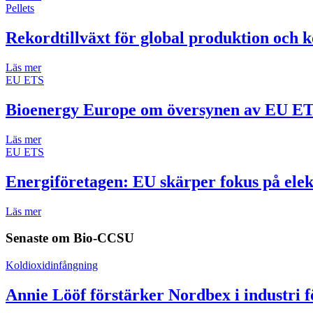
Pellets
Rekordtillväxt för global produktion och k
Läs mer
EU ETS
Bioenergy Europe om översynen av EU E
Läs mer
EU ETS
Energiföretagen: EU skärper fokus på elek
Läs mer
Senaste om
Bio-CCSU
Koldioxidinfångning
Annie Lööf förstärker Nordbex i industri 