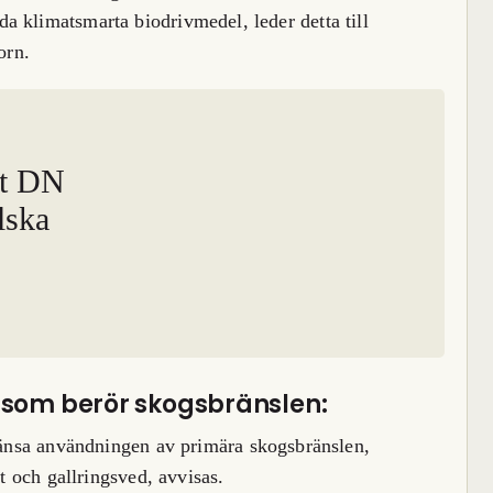
 klimatsmarta biodrivmedel, leder detta till
orn.
tt DN
lska
 som berör skogsbränslen:
änsa användningen av primära skogsbränslen,
t och gallringsved, avvisas.