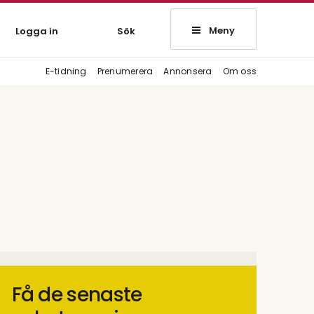
Meny
Logga in
Sök
E-tidning
Prenumerera
Annonsera
Om oss
Få de senaste