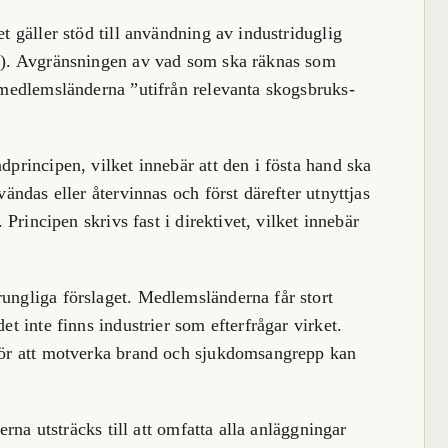
 gäller stöd till användning av industriduglig
d). Avgränsningen av vad som ska räknas som
 medlemsländerna ”utifrån relevanta skogsbruks-
principen, vilket innebär att den i fösta hand ska
ändas eller återvinnas och först därefter utnyttjas
 Principen skrivs fast i direktivet, vilket innebär
ngliga förslaget. Medlemsländerna får stort
t inte finns industrier som efterfrågar virket.
för att motverka brand och sjukdomsangrepp kan
erna utsträcks till att omfatta alla anläggningar