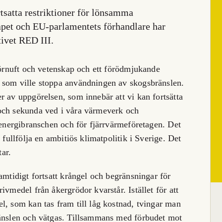
tsatta restriktioner för lönsamma
pet och EU-parlamentets förhandlare har
ivet RED III.
 förnuft och vetenskap och ett förödmjukande
 som ville stoppa användningen av skogsbränslen.
r av uppgörelsen, som innebär att vi kan fortsätta
och sekunda ved i våra värmeverk och
oenergibranschen och för fjärrvärmeföretagen. Det
 fullfölja en ambitiös klimatpolitik i Sverige. Det
ar.
amtidigt fortsatt krångel och begränsningar för
ivmedel från åkergrödor kvarstår. Istället för att
l, som kan tas fram till låg kostnad, tvingar man
ränslen och vätgas. Tillsammans med förbudet mot