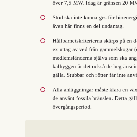
över 7,5 MW. Idag är gränsen 20 M
Stöd ska inte kunna ges för bioener
även här finns en del undantag.
Hållbarhetskriterierna skärps på en d
ex uttag av ved från gammelskogar (o
medlemsländerna själva som ska ange
kalhyggen är det också de begränsnin
gälla. Stubbar och rötter får inte anv
Alla anläggningar måste klara en vä
de använt fossila bränslen. Detta gäl
övergångsperiod.