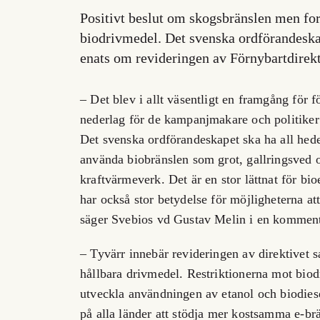
Positivt beslut om skogsbränslen men for
biodrivmedel. Det svenska ordförandeska
enats om revideringen av Förnybartdirekt
– Det blev i allt väsentligt en framgång för
nederlag för de kampanjmakare och politiker
Det svenska ordförandeskapet ska ha all hede
använda biobränslen som grot, gallringsved 
kraftvärmeverk. Det är en stor lättnat för bi
har också stor betydelse för möjligheterna att
säger Svebios vd Gustav Melin i en komment
– Tyvärr innebär revideringen av direktivet s
hållbara drivmedel. Restriktionerna mot biodr
utveckla användningen av etanol och biodiese
på alla länder att stödja mer kostsamma e-b