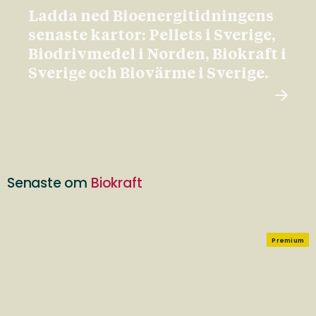
Ladda ned Bioenergitidningens
senaste kartor: Pellets i Sverige,
Biodrivmedel i Norden, Biokraft i
Sverige och Biovärme i Sverige.
Senaste om
Biokraft
Premium