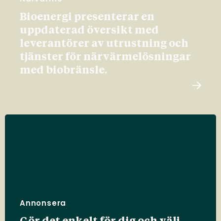
Bioenergi presenterar en
uppdaterad översikt med
leverantörer av utrustning och
tjänster för närvärmelösningar
med biobränsle.
Annonsera