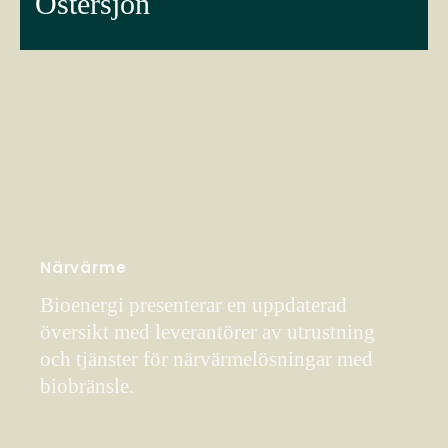
Östersjön
Närvärme
Bioenergi presenterar en uppdaterad
översikt med leverantörer av utrustning
och tjänster för närvärmelösningar med
biobränsle.