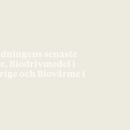
idningens senaste
ge, Biodrivmedel i
erige och Biovärme i