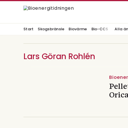
Start
Skogsbränsle
Biovärme
Bio-CCS
Alla ä
Lars Göran Rohlén
Bioenerg
Pelle
Oric