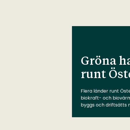
Gröna ha
runt Öst
Flera länder runt Öste
biokraft- och biovär
byggs och driftsätts