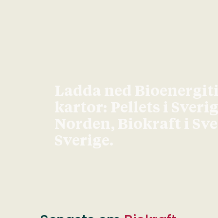
Ladda ned Bioenergit
kartor: Pellets i Sveri
Norden, Biokraft i Sv
Sverige.