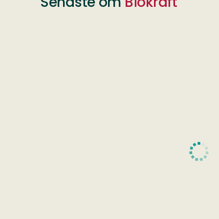
Senaste om
Biokraft