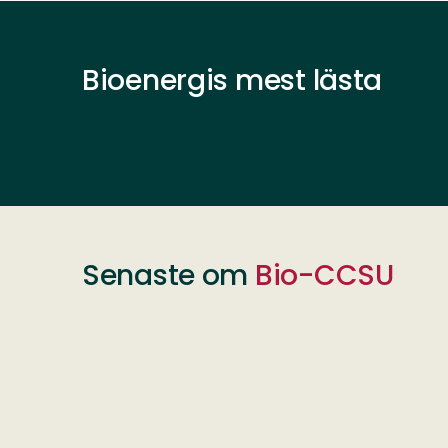
Bioenergis mest lästa
Senaste om
Bio-CCSU