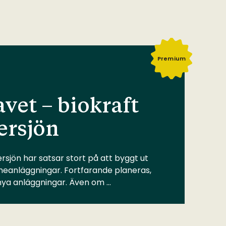
Premium
vet – biokraft
ersjön
rsjön har satsar stort på att byggt ut
meanläggningar. Fortfarande planeras,
 nya anläggningar. Även om …