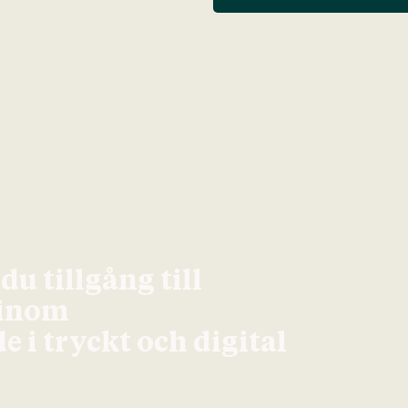
u tillgång till
 inom
 i tryckt och digital