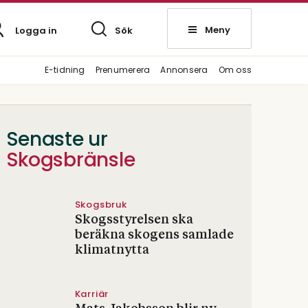
Meny
Logga in
Sök
E-tidning
Prenumerera
Annonsera
Om oss
Senaste ur
Skogsbränsle
Skogsbruk
Skogsstyrelsen ska
beräkna skogens samlade
klimatnytta
Karriär