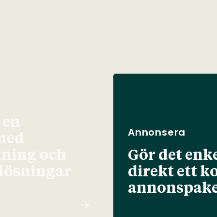
 en
Annonsera
med
tning och
Gör det enke
elösningar
direkt ett k
annonspake