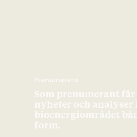
Prenumerera
Som prenumerant får d
nyheter och analyser
bioenergiområdet både
form.