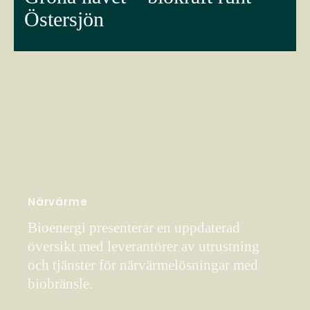
Östersjön
Närvärme
Bioenergi presenterar en uppdaterad
översikt med leverantörer av utrustning
och tjänster för närvärmelösningar med
biobränsle.