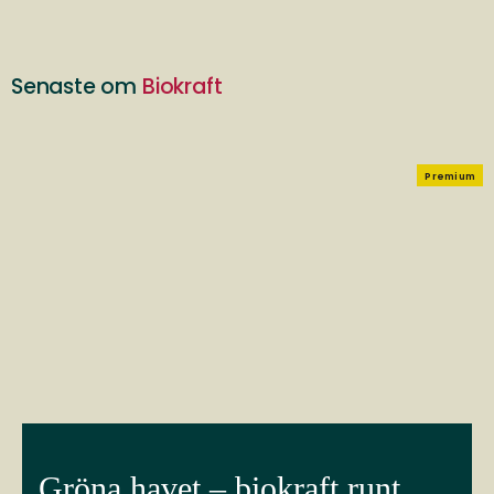
Senaste om
Biokraft
Premium
Gröna havet – biokraft runt