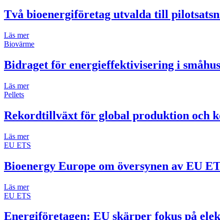
Två bioenergiföretag utvalda till pilotsats
Läs mer
Biovärme
Bidraget för energieffektivisering i småh
Läs mer
Pellets
Rekordtillväxt för global produktion och k
Läs mer
EU ETS
Bioenergy Europe om översynen av EU E
Läs mer
EU ETS
Energiföretagen: EU skärper fokus på elek