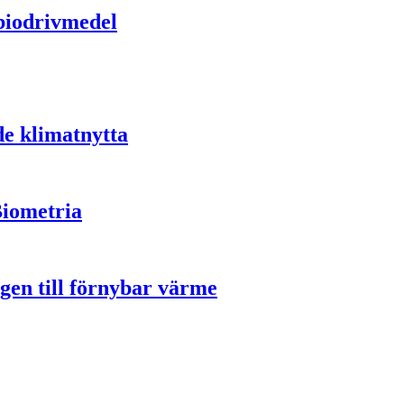
 biodrivmedel
de klimatnytta
Biometria
gen till förnybar värme