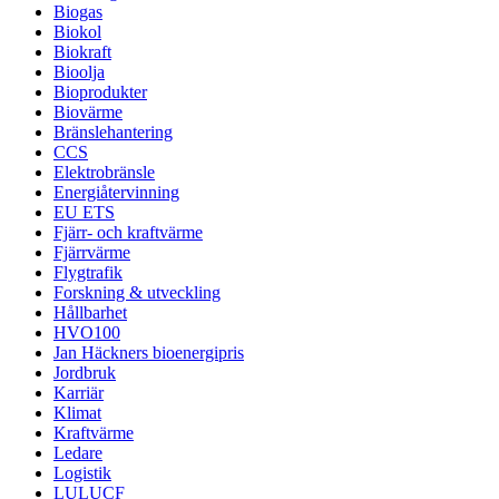
Biogas
Biokol
Biokraft
Bioolja
Bioprodukter
Biovärme
Bränslehantering
CCS
Elektrobränsle
Energiåtervinning
EU ETS
Fjärr- och kraftvärme
Fjärrvärme
Flygtrafik
Forskning & utveckling
Hållbarhet
HVO100
Jan Häckners bioenergipris
Jordbruk
Karriär
Klimat
Kraftvärme
Ledare
Logistik
LULUCF