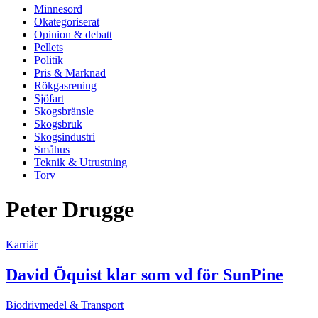
Minnesord
Okategoriserat
Opinion & debatt
Pellets
Politik
Pris & Marknad
Rökgasrening
Sjöfart
Skogsbränsle
Skogsbruk
Skogsindustri
Småhus
Teknik & Utrustning
Torv
Peter Drugge
Karriär
David Öquist klar som vd för SunPine
Biodrivmedel & Transport