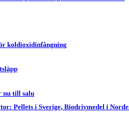
för koldioxidinfångning
tsläpp
nu till salu
or: Pellets i Sverige, Biodrivmedel i Norde