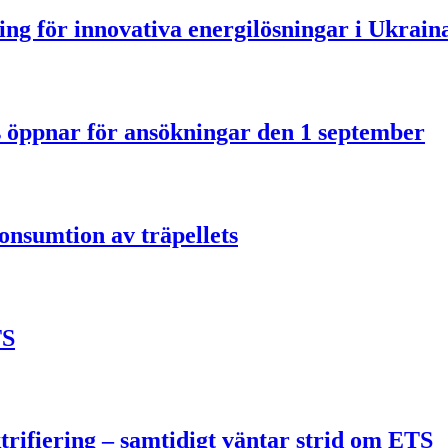
ning för innovativa energilösningar i Ukrain
us öppnar för ansökningar den 1 september
onsumtion av träpellets
TS
trifiering – samtidigt väntar strid om ETS