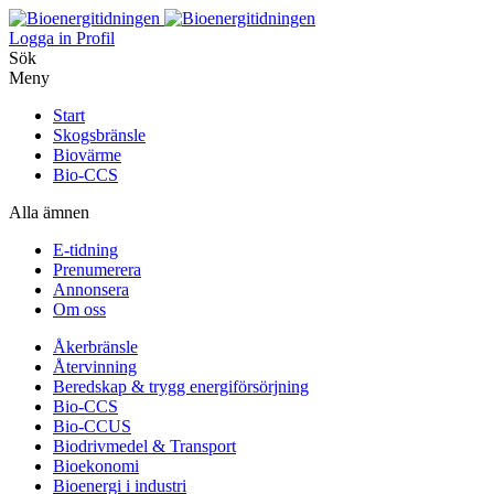
Logga in
Profil
Sök
Meny
Start
Skogsbränsle
Biovärme
Bio-CCS
Alla ämnen
E-tidning
Prenumerera
Annonsera
Om oss
Åkerbränsle
Återvinning
Beredskap & trygg energiförsörjning
Bio-CCS
Bio-CCUS
Biodrivmedel & Transport
Bioekonomi
Bioenergi i industri