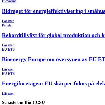
Biovärme
Bidraget för energieffektivisering i småh
Läs mer
Pellets
Rekordtillväxt för global produktion och k
Läs mer
EU ETS
Bioenergy Europe om översynen av EU E
Läs mer
EU ETS
Energiföretagen: EU skärper fokus på elek
Läs mer
Senaste om
Bio-CCSU