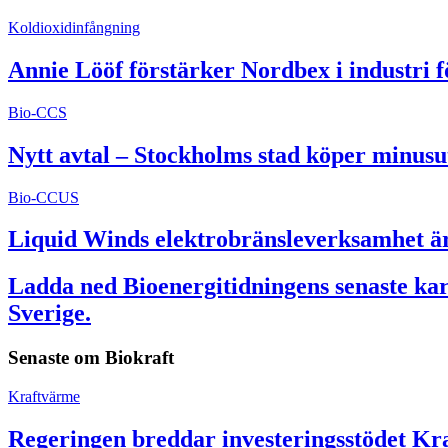
Koldioxidinfångning
Annie Lööf förstärker Nordbex i industri 
Bio-CCS
Nytt avtal – Stockholms stad köper minusu
Bio-CCUS
Liquid Winds elektrobränsleverksamhet är 
Ladda ned Bioenergitidningens senaste kart
Sverige.
Senaste om
Biokraft
Kraftvärme
Regeringen breddar investeringsstödet Kra