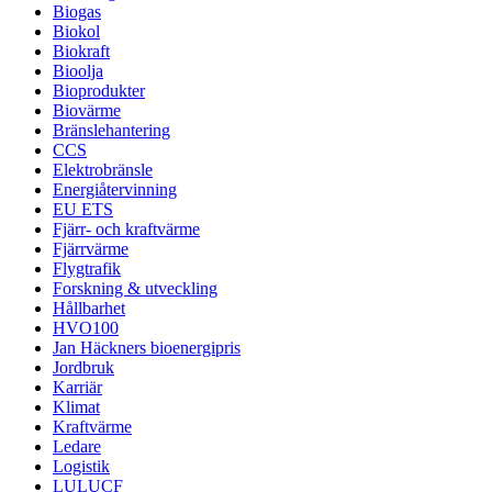
Biogas
Biokol
Biokraft
Bioolja
Bioprodukter
Biovärme
Bränslehantering
CCS
Elektrobränsle
Energiåtervinning
EU ETS
Fjärr- och kraftvärme
Fjärrvärme
Flygtrafik
Forskning & utveckling
Hållbarhet
HVO100
Jan Häckners bioenergipris
Jordbruk
Karriär
Klimat
Kraftvärme
Ledare
Logistik
LULUCF