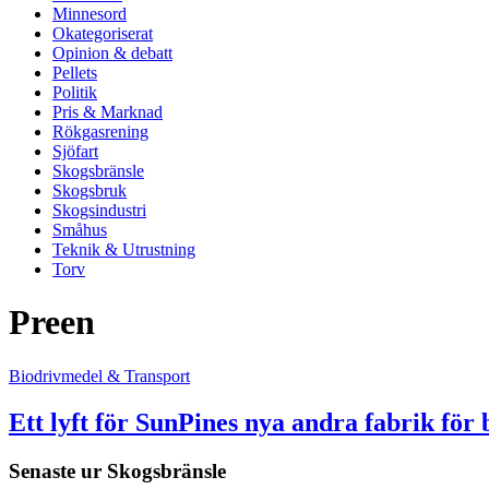
Minnesord
Okategoriserat
Opinion & debatt
Pellets
Politik
Pris & Marknad
Rökgasrening
Sjöfart
Skogsbränsle
Skogsbruk
Skogsindustri
Småhus
Teknik & Utrustning
Torv
Preen
Biodrivmedel & Transport
Ett lyft för SunPines nya andra fabrik för
Senaste ur
Skogsbränsle