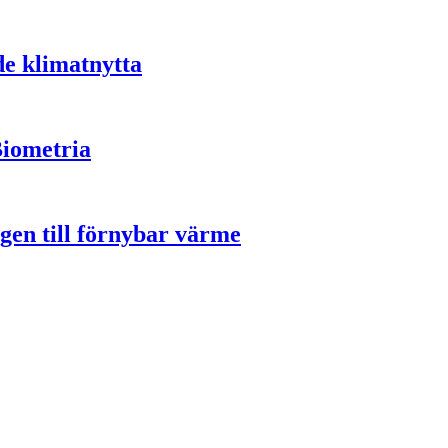
de klimatnytta
Biometria
gen till förnybar värme