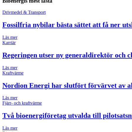
Bioenergis mest lästa
Drivmedel & Transport
Fossilfria nybilar bästa sättet att få ner ut
Läs mer
Karriär
Regeringen utser ny generaldirektör och ch
Läs mer
Kraftvärme
Nordion Energi har slutfört förvärvet av 
Läs mer
Fjärr- och kraftvärme
Två bioenergiföretag utvalda till pilotsats
Läs mer