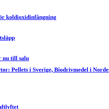
för koldioxidinfångning
tsläpp
nu till salu
or: Pellets i Sverige, Biodrivmedel i Norde
ftlyftet