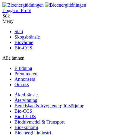
Logga in
Profil
Sök
Meny
Start
Skogsbränsle
Biovärme
Bio-CCS
Alla ämnen
E-tidning
Prenumerera
Annonsera
Om oss
Åkerbränsle
Återvinning
Beredskap & trygg energiförsörjning
Bio-CCS
Bio-CCUS
Biodrivmedel & Transport
Bioekonomi
Bioenergi i industri