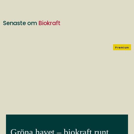
Senaste om
Biokraft
Premium
Gröna havet – biokraft runt