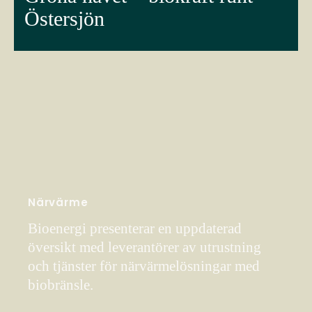
Östersjön
Närvärme
Bioenergi presenterar en uppdaterad
översikt med leverantörer av utrustning
och tjänster för närvärmelösningar med
biobränsle.