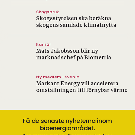
Skogsbruk
Skogsstyrelsen ska beräkna
skogens samlade klimatnytta
Karriär
Mats Jakobsson blir ny
marknadschef på Biometria
Ny medlem i Svebio
Markant Energy vill accelerera
omställningen till förnybar värme
Få de senaste nyheterna inom
bioenergiområdet.