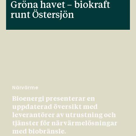
Gröna havet – biokraft
runt Östersjön
Närvärme
Bioenergi presenterar en
uppdaterad översikt med
leverantörer av utrustning och
tjänster för närvärmelösningar
med biobränsle.